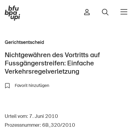
Gerichtsentscheid
Strasse & Verkehr
Nichtgewähren des Vortritts auf
Sport & Bewegung
Fussgängerstreifen: Einfache
Zuhause & Garten
Verkehrsregelverletzung
Gebäude & Anlagen
Favorit hinzufügen
In der Kindheit
Im Alter
Urteil vom: 7. Juni 2010
In der Schule
Prozessnummer: 6B_320/2010
Im Unternehmen