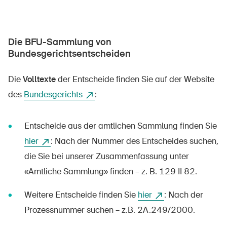
Die BFU-Sammlung von
Über die BFU
Bundesgerichtsentscheiden
Medien
Die
Volltexte
der Entscheide finden Sie auf der Website
Politik
des
Bundesgerichts
:
Sinus Plus
Kampagnen
Entscheide aus der amtlichen Sammlung finden Sie
Offene Stellen
hier
: Nach der Nummer des Entscheides suchen,
die Sie bei unserer Zusammenfassung unter
«Amtliche Sammlung» finden – z. B. 129 II 82.
Bestellen & herunterladen
Weitere Entscheide finden Sie
hier
: Nach der
Prozessnummer suchen – z.B. 2A.249/2000.
Kurse & Veranstaltungen