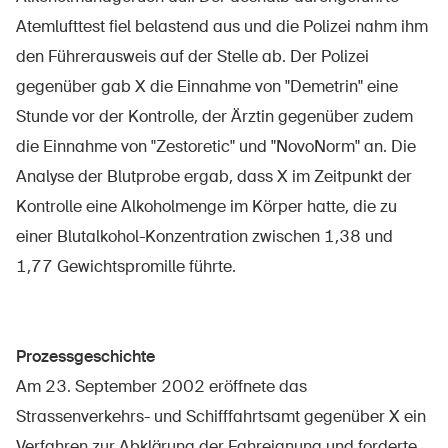
Sichere Produkte
Atemlufttest fiel belastend aus und die Polizei nahm ihm
Rechtsfragen & Gerichtsentscheide
den Führerausweis auf der Stelle ab. Der Polizei
gegenüber gab X die Einnahme von "Demetrin" eine
Sicherheitsdelegierte & Gemeinden
Stunde vor der Kontrolle, der Ärztin gegenüber zudem
Kontakt & Beratung
die Einnahme von "Zestoretic" und "NovoNorm" an. Die
Analyse der Blutprobe ergab, dass X im Zeitpunkt der
Kontrolle eine Alkoholmenge im Körper hatte, die zu
einer Blutalkohol-Konzentration zwischen 1,38 und
1,77 Gewichtspromille führte.
Prozessgeschichte
Am 23. September 2002 eröffnete das
Strassenverkehrs- und Schifffahrtsamt gegenüber X ein
Verfahren zur Abklärung der Fahreignung und forderte