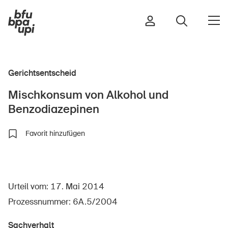
Gerichtsentscheid
Strasse & Verkehr
Mischkonsum von Alkohol und
Sport & Bewegung
Benzodiazepinen
Zuhause & Garten
Gebäude & Anlagen
Favorit hinzufügen
In der Kindheit
Urteil vom: 17. Mai 2014
Im Alter
Prozessnummer: 6A.5/2004
In der Schule
Im Unternehmen
Sachverhalt