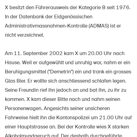
X besitzt den Führerausweis der Kategorie B seit 1976.
In der Datenbank der Eidgenössischen
Administrativmassnahmen-Kontrolle (ADMAS) ist er
Über die BFU
nicht verzeichnet.
Medien
Politik
Am 11. September 2002 kam X um 20.00 Uhr nach
Sinus Plus
Hause. Weil er aufgewühlt und unruhig war, nahm er ein
Beruhigungsmittel ("Demetrin") ein und trank ein grosses
Kampagnen
Glas Bier. Er wollte sich anschliessend schlafen legen.
Offene Stellen
Seine Freundin rief ihn jedoch an und bat ihn, zu ihr zu
kommen. X kam dieser Bitte nach und nahm seinen
Personenwagen. Angesichts seiner unsicheren
Bestellen & herunterladen
Fahrweise hielt ihn die Kantonspolizei um 21.00 Uhr auf
einer Hauptstrasse an. Bei der Kontrolle wies X starken
Kurse & Veranstaltungen
Alkoholmundgeruch auf. Der deshalb durchgeführte