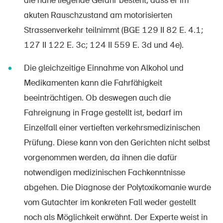
die nahe liegende Gefahr besteht, dass er im
DE
FR
IT
EN
akuten Rauschzustand am motorisierten
Strassenverkehr teilnimmt (BGE 129 II 82 E. 4.1;
Startseite
127 II 122 E. 3c; 124 II 559 E. 3d und 4e).
Die gleichzeitige Einnahme von Alkohol und
Newsletter abonnieren
Medikamenten kann die Fahrfähigkeit
beeinträchtigen. Ob deswegen auch die
Fahreignung in Frage gestellt ist, bedarf im
Einzelfall einer vertieften verkehrsmedizinischen
Prüfung. Diese kann von den Gerichten nicht selbst
vorgenommen werden, da ihnen die dafür
notwendigen medizinischen Fachkenntnisse
abgehen. Die Diagnose der Polytoxikomanie wurde
vom Gutachter im konkreten Fall weder gestellt
noch als Möglichkeit erwähnt. Der Experte weist in