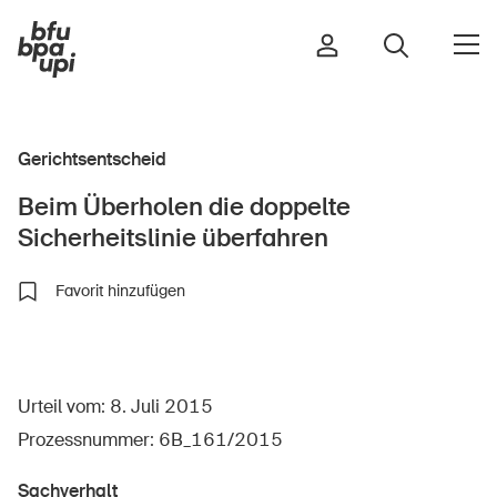
Gerichtsentscheid
Strasse & Verkehr
Beim Überholen die doppelte
Sport & Bewegung
Sicherheitslinie überfahren
Zuhause & Garten
Gebäude & Anlagen
Favorit hinzufügen
In der Kindheit
Urteil vom: 8. Juli 2015
Im Alter
Prozessnummer: 6B_161/2015
In der Schule
Im Unternehmen
Sachverhalt