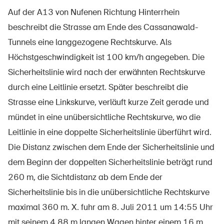
Auf der A13 von Nufenen Richtung Hinterrhein
beschreibt die Strasse am Ende des Cassanawald-
Tunnels eine langgezogene Rechtskurve. Als
Über die BFU
Höchstgeschwindigkeit ist 100 km/h angegeben. Die
Medien
Sicherheitslinie wird nach der erwähnten Rechtskurve
Politik
durch eine Leitlinie ersetzt. Später beschreibt die
Sinus Plus
Strasse eine Linkskurve, verläuft kurze Zeit gerade und
mündet in eine unübersichtliche Rechtskurve, wo die
Kampagnen
Leitlinie in eine doppelte Sicherheitslinie überführt wird.
Offene Stellen
Die Distanz zwischen dem Ende der Sicherheitslinie und
dem Beginn der doppelten Sicherheitslinie beträgt rund
260 m, die Sichtdistanz ab dem Ende der
Bestellen & herunterladen
Sicherheitslinie bis in die unübersichtliche Rechtskurve
maximal 360 m. X. fuhr am 8. Juli 2011 um 14:55 Uhr
Kurse & Veranstaltungen
mit seinem 4,88 m langen Wagen hinter einem 16 m