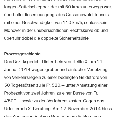
Sichere Produkte
langen Sattelschlepper, der mit 60 km/h unterwegs war,
Rechtsfragen & Gerichtsentscheide
überholte diesen ausgangs des Cassanawald-Tunnels
mit einer Geschwindigkeit von 110 km/h, schloss sein
Sicherheitsdelegierte & Gemeinden
Manöver in der unübersichtlichen Rechtskurve ab und
Kontakt & Beratung
überfuhr dabei die doppelte Sicherheitslinie.
Prozessgeschichte
Das Bezirksgericht Hinterrhein verurteilte X. am 21.
Januar 2014 wegen grober und einfacher Verletzung
von Verkehrsregeln zu einer bedingten Geldstrafe von
50 Tagessätzen zu je Fr. 520.-- unter Ansetzung einer
Probezeit von zwei Jahren, zu einer Busse von Fr.
4'500.-- sowie zu den Verfahrenskosten. Gegen das
Urteil erhob X. Berufung. Am 12. November 2014 hiess
das Kantonsgericht von Graubünden die Berufung