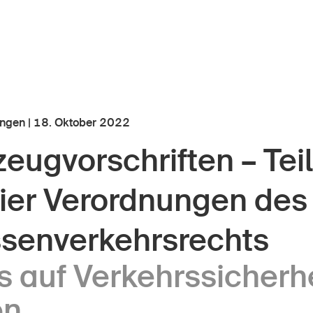
ngen | 18. Oktober 2022
eugvorschriften – Teil
r Kindheit
Über die BFU
vier Verordnungen des
Medien
lter
Politik
ssenverkehrsrechts
er Schule
Sinus Plus
 auf Verkehrssicherh
nternehmen
Kampagnen
en