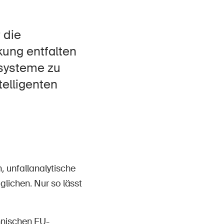
Kontakt & Beratung
 die
kung entfalten
zsysteme zu
telligenten
, unfallanalytische
lichen. Nur so lässt
chnischen EU-