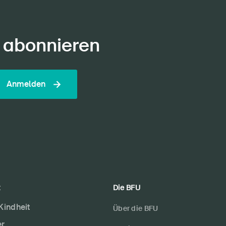
 abonnieren
Anmelden
t
Die BFU
 Kindheit
Über die BFU
er