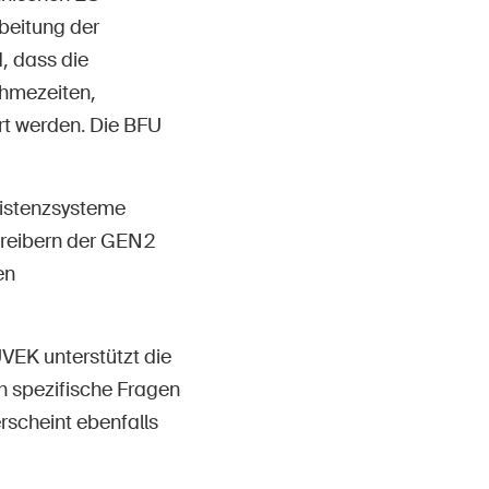
beitung der
d, dass die
ahmezeiten,
rt werden. Die BFU
istenzsysteme
chreibern der GEN2
en
VEK unterstützt die
ch spezifische Fragen
rscheint ebenfalls