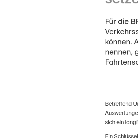
Für die B
Verkehrss
Star
DE
FR
IT
EN
können. A
nennen, g
Fahrtens
Betreffend Un
Auswertungen
sich ein lang
Ein Schlüssel