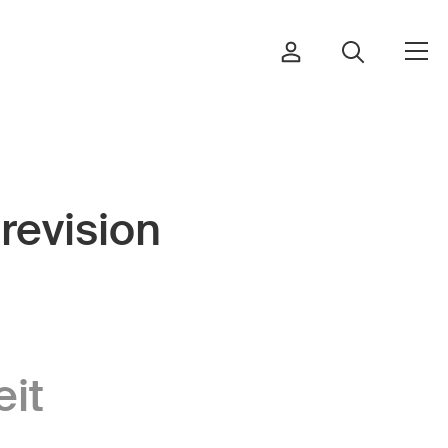
revision
Bestellen & herunterladen
Kurse & Veranstaltungen
Sichere Produkte
Rechtsfragen & Gerichtsentscheide
eit
Sicherheitsdelegierte & Gemeinden