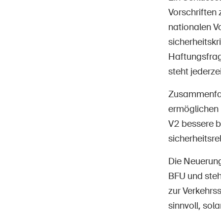
Vorschriften
nationalen Vo
sicherheitskr
Haftungsfrag
steht jederze
Zusammenfas
ermöglichen b
V2 bessere b
sicherheitsr
Die Neuerung
BFU und steht
zur Verkehrss
sinnvoll, so