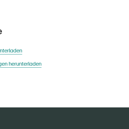
e
nterladen
en herunterladen