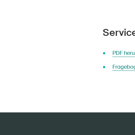
Servic
PDF heru
Fragebog