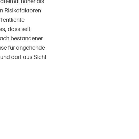
 dreimal höher als
en Risikofaktoren
fentlichte
s, dass seit
 nach bestandener
ase für angehende
 und darf aus Sicht