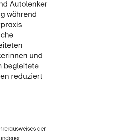
Kontakt & Beratung
nd Autolenker
ng während
praxis
sche
eiteten
nkerinnen und
 begleitete
en reduziert
ührerausweises der
tandener