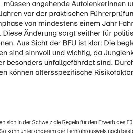
Offene Stellen
1 müssen angehende Autolenkerinnen u
Jahren vor der praktischen Führerprüfu
rnphase von mindestens einem Jahr Fahr
Diese Änderung sorgt seither für politi
tseite
Newsletter abonnieren
nen. Aus Sicht der BFU ist klar: Die begl
en sind sinnvoll und wichtig, da Jungle
r besonders unfallgefährdet sind. Durch
en können altersspezifische Risikofaktor
n sich in der Schweiz die Regeln für den Erwerb des F
 So kann unter anderem der Lernfahrausweis nach bes