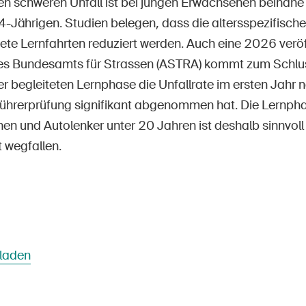
nen schweren Unfall ist bei jungen Erwachsenen beinahe
4-Jährigen. Studien belegen, dass die altersspezifisch
ete Lernfahrten reduziert werden. Auch eine 2026 veröf
es Bundesamts für Strassen (ASTRA) kommt zum Schlus
er begleiteten Lernphase die Unfallrate im ersten Jahr
Führerprüfung signifikant abgenommen hat. Die Lernph
en und Autolenker unter 20 Jahren ist deshalb sinnvoll
 wegfallen.
rladen