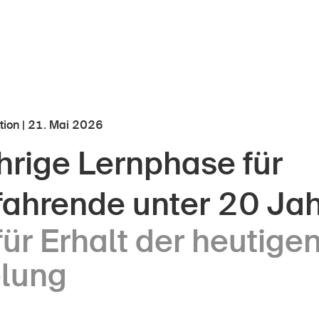
ition | 21. Mai 2026
hrige Lernphase für
r Kindheit
Über die BFU
fahrende unter 20 Ja
Medien
lter
ür Erhalt der heutige
Politik
er Schule
Sinus Plus
lung
nternehmen
Kampagnen