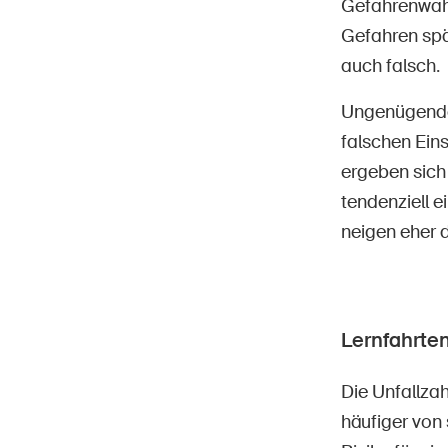
Gefahrenwah
Gefahren spä
auch falsch.
Ungenügende 
falschen Ein
ergeben sich
tendenziell e
neigen eher 
Lernfahrten
Die Unfallza
häufiger von