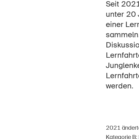
Seit 202
unter 20 
einer Le
sammeln. 
Star
DE
FR
IT
EN
Diskussio
Lernfahrt
Junglenke
Lernfahrt
werden.
2021 änderte
Kategorie B: