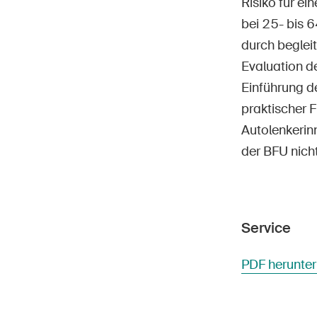
Risiko für ei
bei 25- bis 6
durch begleit
Evaluation d
Einführung d
praktischer 
Autolenkerinn
der BFU nicht
Service
PDF herunte