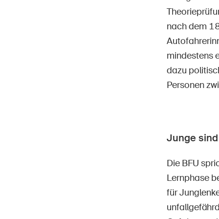
Theorieprüfu
nach dem 18.
Autofahrerin
mindestens e
dazu politisc
Personen zwi
Junge sind
Die BFU spric
Lernphase b
für Junglenke
unfallgefähr