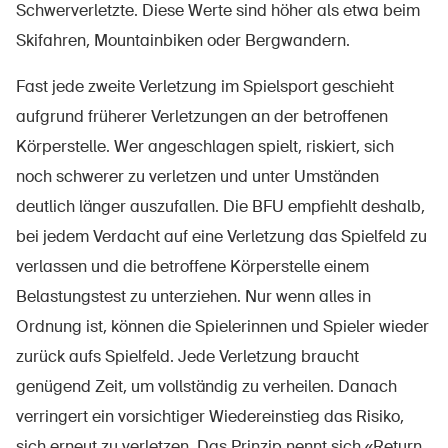
Schwerverletzte. Diese Werte sind höher als etwa beim
Sichere Produkte
Skifahren, Mountainbiken oder Bergwandern.
Rechtsfragen & Gerichtsentscheide
Fast jede zweite Verletzung im Spielsport geschieht
Sicherheitsdelegierte & Gemeinden
aufgrund früherer Verletzungen an der betroffenen
Kontakt & Beratung
Körperstelle. Wer angeschlagen spielt, riskiert, sich
noch schwerer zu verletzen und unter Umständen
deutlich länger auszufallen. Die BFU empfiehlt deshalb,
bei jedem Verdacht auf eine Verletzung das Spielfeld zu
verlassen und die betroffene Körperstelle einem
Belastungstest zu unterziehen. Nur wenn alles in
Ordnung ist, können die Spielerinnen und Spieler wieder
zurück aufs Spielfeld. Jede Verletzung braucht
genügend Zeit, um vollständig zu verheilen. Danach
verringert ein vorsichtiger Wiedereinstieg das Risiko,
sich erneut zu verletzen. Das Prinzip nennt sich «Return