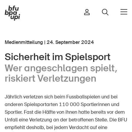
Medienmitteilung | 24. September 2024
Strasse & Verkehr
Sicherheit im Spielsport
Sport & Bewegung
Wer angeschlagen spielt,
Zuhause & Garten
riskiert Verletzungen
Gebäude & Anlagen
Jährlich verletzen sich beim Fussballspielen und bei
In der Kindheit
anderen Spielsportarten 110 000 Sportlerinnen und
Sportler. Fast die Hälfte von ihnen hatte bereits vor dem
Im Alter
Unfall eine Verletzung an der betroffenen Stelle. Die BFU
In der Schule
empfiehlt deshalb, bei jedem Verdacht auf eine
Im Unternehmen