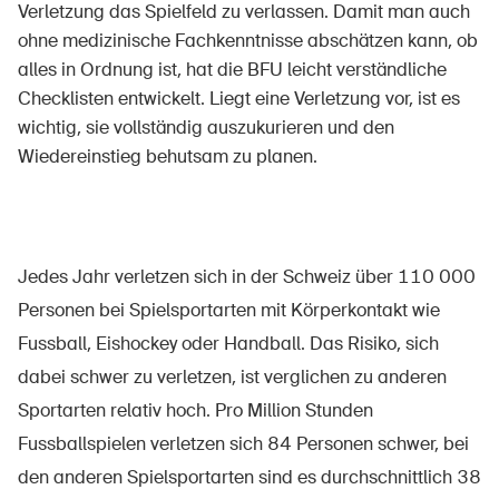
Verletzung das Spielfeld zu verlassen. Damit man auch
ohne medizinische Fachkenntnisse abschätzen kann, ob
alles in Ordnung ist, hat die BFU leicht verständliche
Über die BFU
Checklisten entwickelt. Liegt eine Verletzung vor, ist es
wichtig, sie vollständig auszukurieren und den
Medien
Wiedereinstieg behutsam zu planen.
Politik
Sinus Plus
Kampagnen
Jedes Jahr verletzen sich in der Schweiz über 110 000
Offene Stellen
Personen bei Spielsportarten mit Körperkontakt wie
Fussball, Eishockey oder Handball. Das Risiko, sich
dabei schwer zu verletzen, ist verglichen zu anderen
Sportarten relativ hoch. Pro Million Stunden
Bestellen & herunterladen
Fussballspielen verletzen sich 84 Personen schwer, bei
Kurse & Veranstaltungen
den anderen Spielsportarten sind es durchschnittlich 38