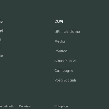
to
L’UPI
ni
UPI – chi siamo
i
Media
a
Politica
se
Sinus Plus
Campagne
Posti vacanti
e dei dati
Cookies
Colophon