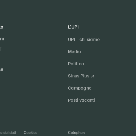
to
L’UPI
ni
UPI – chi siamo
i
Media
a
Politica
se
Sinus Plus
Campagne
Posti vacanti
e dei dati
Cookies
Colophon