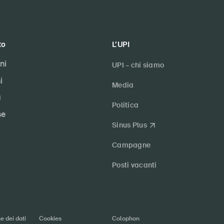
to
L’UPI
ni
UPI – chi siamo
i
Media
a
Politica
se
Sinus Plus
Campagne
Posti vacanti
e dei dati
Cookies
Colophon