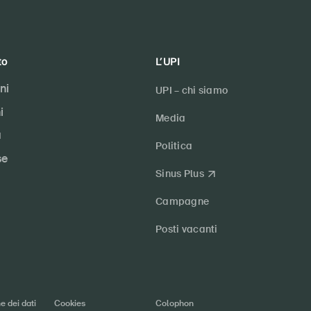
to
L’UPI
ni
UPI – chi siamo
i
Media
a
Politica
se
Sinus Plus
Campagne
Posti vacanti
e dei dati
Cookies
Colophon