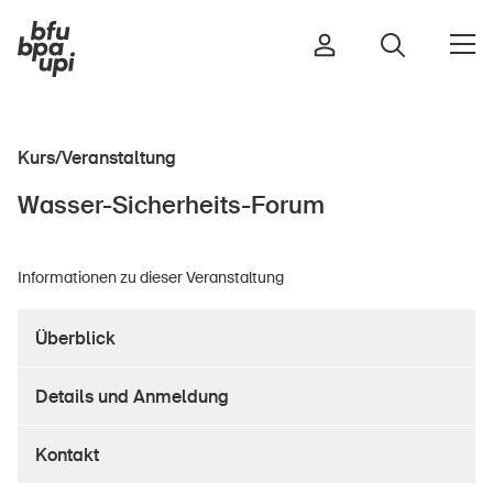
Kurs/Veranstaltung
Strasse & Verkehr
Wasser-Sicherheits-Forum
Sport & Bewegung
Zuhause & Garten
Informationen zu dieser Veranstaltung
Gebäude & Anlagen
Überblick
In der Kindheit
Details und Anmeldung
Im Alter
In der Schule
Kontakt
Im Unternehmen