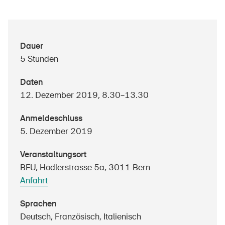
Über die BFU
Dauer
5 Stunden
Medien
Politik
Daten
12. Dezember 2019, 8.30–13.30
Sinus Plus
Anmeldeschluss
Kampagnen
5. Dezember 2019
Offene Stellen
Veranstaltungsort
BFU, Hodlerstrasse 5a, 3011 Bern
Anfahrt
Bestellen & herunterladen
Sprachen
Kurse & Veranstaltungen
Deutsch, Französisch, Italienisch