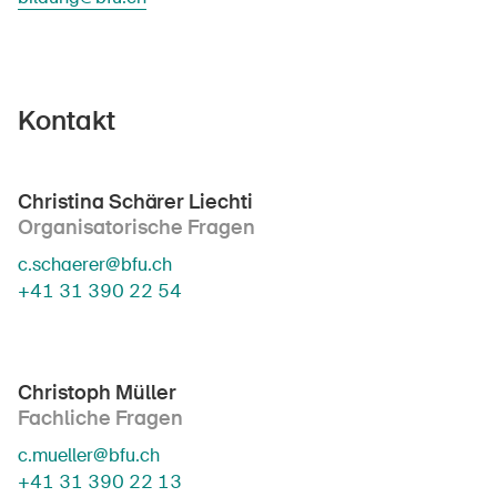
Kontakt
Christina Schärer Liechti
Organisatorische Fragen
c.schaerer@bfu.ch
+41 31 390 22 54
Christoph Müller
DE
FR
IT
EN
Fachliche Fragen
c.mueller@bfu.ch
Startseite
+41 31 390 22 13