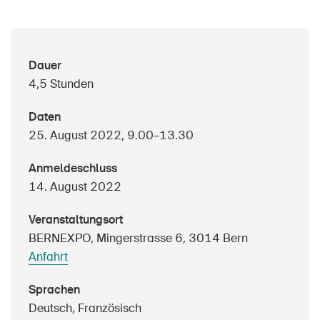
Über die BFU
Dauer
4,5 Stunden
Medien
Politik
Daten
25. August 2022, 9.00–13.30
Sinus Plus
Anmeldeschluss
Kampagnen
14. August 2022
Offene Stellen
Veranstaltungsort
BERNEXPO, Mingerstrasse 6, 3014 Bern
Anfahrt
Bestellen & herunterladen
Sprachen
Kurse & Veranstaltungen
Deutsch, Französisch