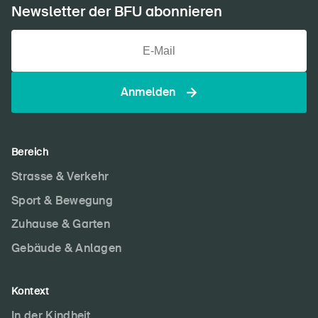
Newsletter der BFU abonnieren
Anmelden
Bereich
Strasse & Verkehr
Sport & Bewegung
DE
FR
IT
EN
Zuhause & Garten
Startseite
Gebäude & Anlagen
Newsletter abonnieren
Kontext
In der Kindheit