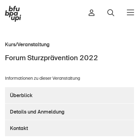
Kurs/Veranstaltung
Strasse & Verkehr
Forum Sturzprävention 2022
Sport & Bewegung
Zuhause & Garten
Informationen zu dieser Veranstaltung
Gebäude & Anlagen
Überblick
In der Kindheit
Details und Anmeldung
Im Alter
In der Schule
Kontakt
Im Unternehmen