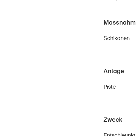
Massnahm
Star
Schikanen
DE
FR
IT
EN
Anlage
Piste
Zweck
Entschleuni