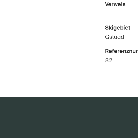
Verweis
-
Skigebiet
Gstaad
Referenznu
82