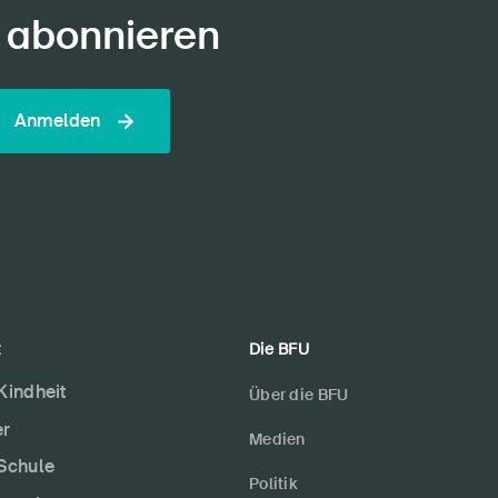
 abonnieren
Anmelden
t
Die BFU
 Kindheit
Über die BFU
er
Medien
 Schule
Politik