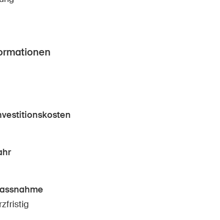
formationen
nvestitionskosten
ahr
Massnahme
zfristig