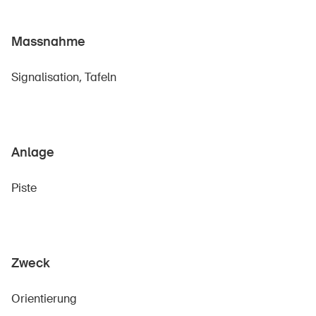
Massnahme
Über die BFU
Signalisation, Tafeln
Medien
Politik
Sinus Plus
Anlage
Kampagnen
Piste
Offene Stellen
Zweck
Bestellen & herunterladen
Kurse & Veranstaltungen
Orientierung