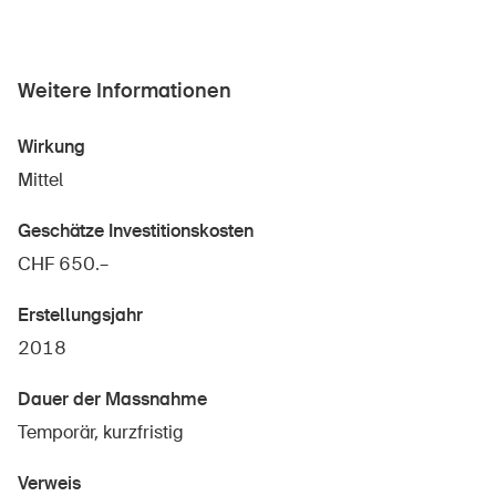
Sichere Produkte
Rechtsfragen & Gerichtsentscheide
Weitere Informationen
Sicherheitsdelegierte & Gemeinden
Kontakt & Beratung
Wirkung
Mittel
Geschätze Investitionskosten
CHF 650.–
Erstellungsjahr
2018
Dauer der Massnahme
Temporär, kurzfristig
Verweis