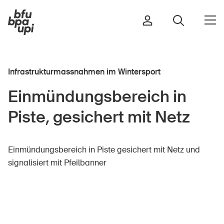
Infrastrukturmassnahmen im Wintersport
Strasse & Verkehr
Einmündungsbereich in
Sport & Bewegung
Piste, gesichert mit Netz
Zuhause & Garten
Gebäude & Anlagen
Einmündungsbereich in Piste gesichert mit Netz und
signalisiert mit Pfeilbanner
In der Kindheit
Im Alter
In der Schule
Im Unternehmen