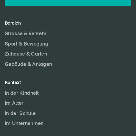
Bereich
Strasse & Verkehr
Sport & Bewegung
Zuhause & Garten
Gebäude & Anlagen
DE
FR
IT
EN
Kontext
Startseite
In der Kindheit
Newsletter abonnieren
Im Alter
In der Schule
Im Unternehmen