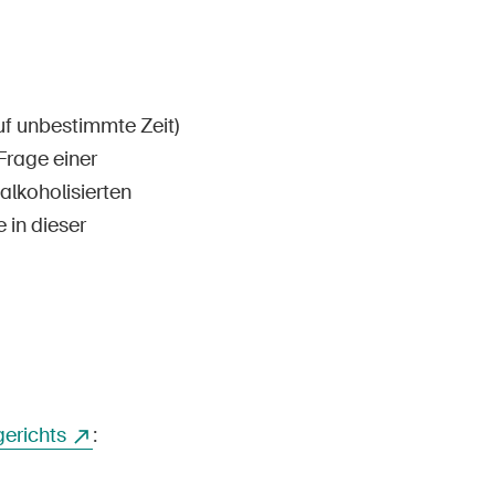
Kontakt & Beratung
f unbestimmte Zeit)
Frage einer
alkoholisierten
 in dieser
erichts
: