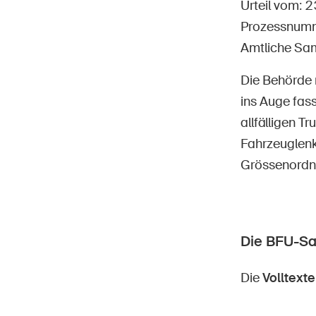
Urteil vom: 
Prozessnum
Amtliche Sa
Die Behörde 
Star
DE
FR
IT
EN
ins Auge fass
allfälligen T
Fahrzeuglenke
Grössenordnu
Die BFU-S
Die
Volltexte