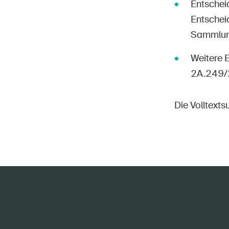
Entschei
Entschei
Sammlung»
Weitere 
2A.249/
Die Volltext