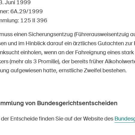
Offene Stellen
23. Juni 1999
mer: 6A.29/1999
mmlung: 125 II 396
muss einen Sicherungsentzug (Führerausweisentzuig au
tseite
Newsletter abonnieren
en und im Hinblick darauf ein ärztliches Gutachten zur 
runksucht einholen, wenn an der Fahreignung eines stark 
rs (mehr als 3 Promille), der bereits früher Alkoholwerte
ng aufgewiesen hatte, ernstliche Zweifel bestehen.
ammlung von Bundesgerichtsentscheiden
der Entscheide finden Sie auf der Website des
Bundesg