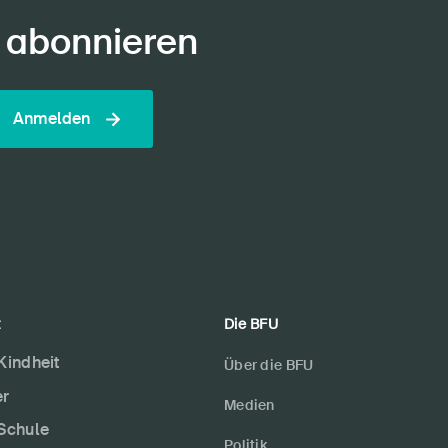
 abonnieren
Anmelden
t
Die BFU
 Kindheit
Über die BFU
er
Medien
 Schule
Politik