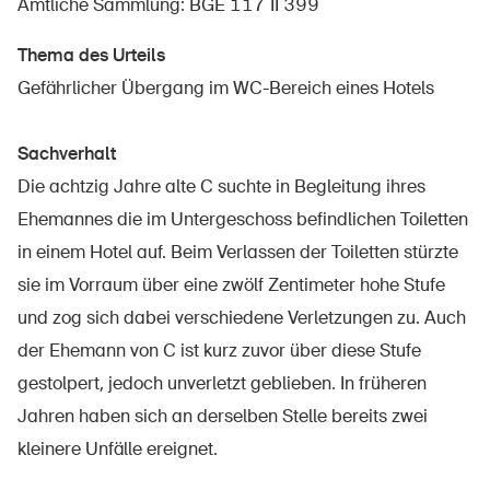
Amtliche Sammlung: BGE 117 II 399
Thema des Urteils
Gefährlicher Übergang im WC-Bereich eines Hotels
Über die BFU
Medien
Sachverhalt
Politik
Die achtzig Jahre alte C suchte in Begleitung ihres
Ehemannes die im Untergeschoss befindlichen Toiletten
Sinus Plus
in einem Hotel auf. Beim Verlassen der Toiletten stürzte
Kampagnen
sie im Vorraum über eine zwölf Zentimeter hohe Stufe
Offene Stellen
und zog sich dabei verschiedene Verletzungen zu. Auch
der Ehemann von C ist kurz zuvor über diese Stufe
gestolpert, jedoch unverletzt geblieben. In früheren
Jahren haben sich an derselben Stelle bereits zwei
Bestellen & herunterladen
kleinere Unfälle ereignet.
Kurse & Veranstaltungen