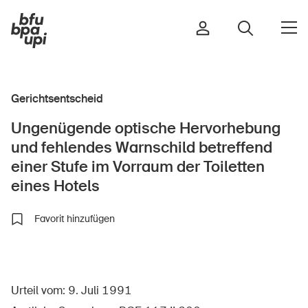
Gerichtsentscheid
Strasse & Verkehr
Ungenügende optische Hervorhebung
Sport & Bewegung
und fehlendes Warnschild betreffend
Zuhause & Garten
einer Stufe im Vorraum der Toiletten
Gebäude & Anlagen
eines Hotels
Favorit hinzufügen
In der Kindheit
Im Alter
In der Schule
Urteil vom: 9. Juli 1991
Im Unternehmen