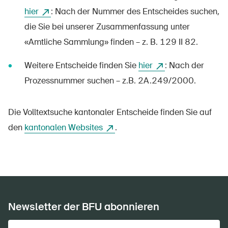
hier
: Nach der Nummer des Entscheides suchen,
DE
FR
IT
EN
die Sie bei unserer Zusammenfassung unter
«Amtliche Sammlung» finden – z. B. 129 II 82.
Startseite
Weitere Entscheide finden Sie
hier
: Nach der
Newsletter abonnieren
Prozessnummer suchen – z.B. 2A.249/2000.
Die Volltextsuche kantonaler Entscheide finden Sie auf
den
kantonalen Websites
.
Newsletter der BFU abonnieren