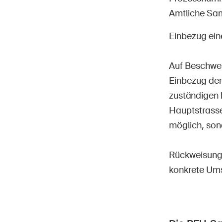
Amtliche Sa
Einbezug ein
Star
DE
FR
IT
EN
Auf Beschwer
Einbezug der
zuständigen 
Hauptstrasse
möglich, son
Rückweisung 
konkrete Ums