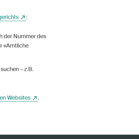
erichts
:
ch der Nummer des
r «Amtliche
suchen – z.B.
en Websites
.