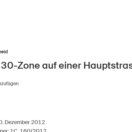
heid
30-Zone auf einer Hauptstra
r Kindheit
Über die BFU
inzufügen
Medien
lter
Politik
er Schule
Sinus Plus
nternehmen
Kampagnen
 10. Dezember 2012
mer: 1C_160/2012