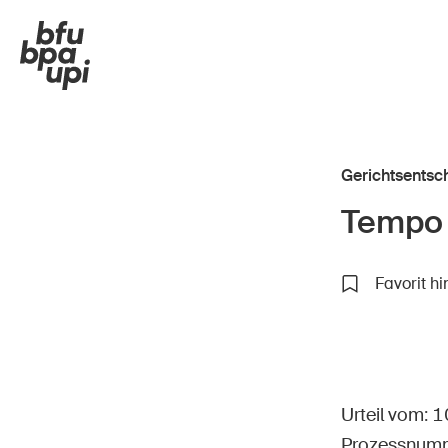
Gerichtsentsc
Tempo 
Strasse & Verkehr
In de
Favorit h
Sport & Bewegung
Im A
Zuhause & Garten
In d
Gebäude & Anlagen
Im U
Urteil vom:
Prozessnum