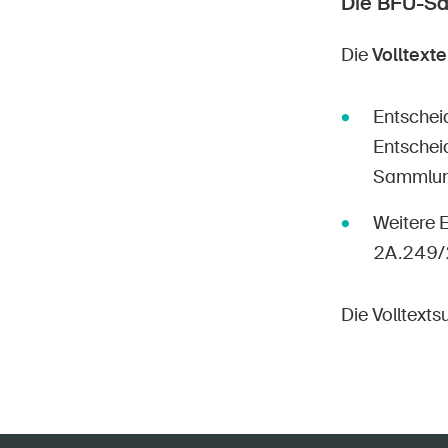
Die BFU-S
Die
Volltexte
Entschei
Entschei
Sammlung»
Weitere 
2A.249/
Die Volltext