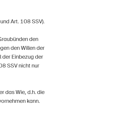
Kontakt & Beratung
und Art. 108 SSV).
 Graubünden den
gen den Willen der
l der Einbezug der
108 SSV nicht nur
 das Wie, d.h. die
 vornehmen kann.