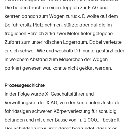
Sichere Produkte
Die beiden brachten einen Teppich zur E AG und
Rechtsfragen & Gerichtsentscheide
kehrten danach zum Wagen zurück. D wollte auf dem
Beifahrersitz Platz nehmen, stürzte aber auf die im
Sicherheitsdelegierte & Gemeinden
fraglichen Bereich zirka zwei Meter tiefer gelegene
Kontakt & Beratung
Zufahrt zum unterirdischen Lagerraum. Dabei verletzte
er sich schwer. Wie und weshalb D hinuntergestürzt oder
in welchem Abstand zum Mäuerchen der Wagen
parkiert gewesen war, konnte nicht geklärt werden.
Prozessgeschichte
In der Folge wurde X, Geschäftsführer und
Verwaltungsrat der X AG, von der kantonalen Justiz der
fahrlässigen schweren Körperverletzung für schuldig
befunden und mit einer Busse von Fr. 1'000..– bestraft.
Der Schuldspruch wurde damit begründet, dass X es