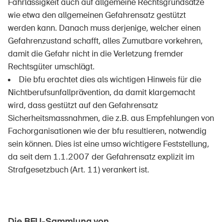
Fahrlässigkeit auch auf allgemeine Rechtsgrundsätze
wie etwa den allgemeinen Gefahrensatz gestützt
werden kann. Danach muss derjenige, welcher einen
Gefahrenzustand schafft, alles Zumutbare vorkehren,
damit die Gefahr nicht in die Verletzung fremder
DE
FR
IT
EN
Rechtsgüter umschlägt.
Die bfu erachtet dies als wichtigen Hinweis für die
Startseite
Nichtberufsunfallprävention, da damit klargemacht
wird, dass gestützt auf den Gefahrensatz
Newsletter abonnieren
Sicherheitsmassnahmen, die z.B. aus Empfehlungen von
Fachorganisationen wie der bfu resultieren, notwendig
sein können. Dies ist eine umso wichtigere Feststellung,
da seit dem 1.1.2007 der Gefahrensatz explizit im
Strafgesetzbuch (Art. 11) verankert ist.
Die BFU-Sammlung von