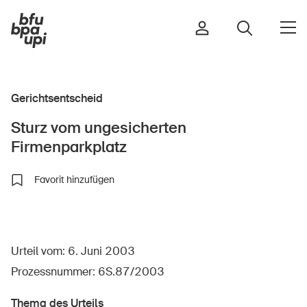
Gerichtsentscheid
Strasse & Verkehr
Sturz vom ungesicherten
Sport & Bewegung
Firmenparkplatz
Zuhause & Garten
Gebäude & Anlagen
Favorit hinzufügen
In der Kindheit
Urteil vom: 6. Juni 2003
Im Alter
Prozessnummer: 6S.87/2003
In der Schule
Im Unternehmen
Thema des Urteils