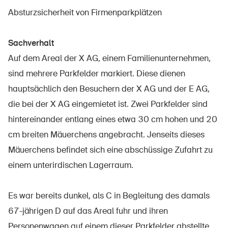
Absturzsicherheit von Firmenparkplätzen
Sachverhalt
Über die BFU
Auf dem Areal der X AG, einem Familienunternehmen,
Medien
sind mehrere Parkfelder markiert. Diese dienen
Politik
hauptsächlich den Besuchern der X AG und der E AG,
Sinus Plus
die bei der X AG eingemietet ist. Zwei Parkfelder sind
hintereinander entlang eines etwa 30 cm hohen und 20
Kampagnen
cm breiten Mäuerchens angebracht. Jenseits dieses
Offene Stellen
Mäuerchens befindet sich eine abschüssige Zufahrt zu
einem unterirdischen Lagerraum.
Bestellen & herunterladen
Es war bereits dunkel, als C in Begleitung des damals
67-jährigen D auf das Areal fuhr und ihren
Kurse & Veranstaltungen
Personenwagen auf einem dieser Parkfelder abstellte.