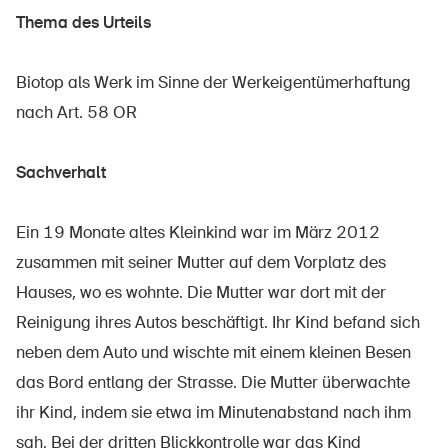
Thema des Urteils
Biotop als Werk im Sinne der Werkeigentümerhaftung
Über die BFU
nach Art. 58 OR
Medien
Politik
Sachverhalt
Sinus Plus
Ein 19 Monate altes Kleinkind war im März 2012
Kampagnen
zusammen mit seiner Mutter auf dem Vorplatz des
Offene Stellen
Hauses, wo es wohnte. Die Mutter war dort mit der
Reinigung ihres Autos beschäftigt. Ihr Kind befand sich
neben dem Auto und wischte mit einem kleinen Besen
das Bord entlang der Strasse. Die Mutter überwachte
Bestellen & herunterladen
ihr Kind, indem sie etwa im Minutenabstand nach ihm
Kurse & Veranstaltungen
sah. Bei der dritten Blickkontrolle war das Kind