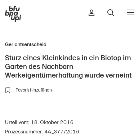
Gerichtsentscheid
Strasse & Verkehr
Sturz eines Kleinkindes in ein Biotop im
Sport & Bewegung
Garten des Nachbarn -
Zuhause & Garten
Werkeigentümerhaftung wurde verneint
Gebäude & Anlagen
Favorit hinzufügen
In der Kindheit
Im Alter
Urteil vom: 18. Oktober 2016
In der Schule
Prozessnummer: 4A_377/2016
Im Unternehmen