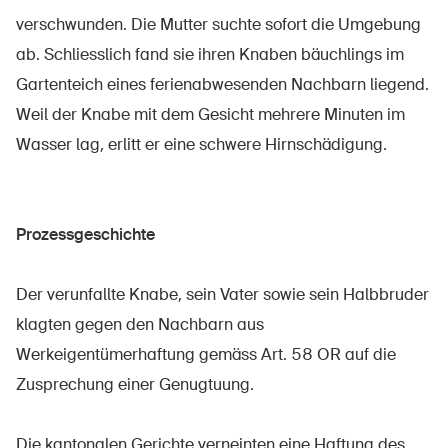
Sichere Produkte
verschwunden. Die Mutter suchte sofort die Umgebung
Rechtsfragen & Gerichtsentscheide
ab. Schliesslich fand sie ihren Knaben bäuchlings im
Gartenteich eines ferienabwesenden Nachbarn liegend.
Sicherheitsdelegierte & Gemeinden
Weil der Knabe mit dem Gesicht mehrere Minuten im
Kontakt & Beratung
Wasser lag, erlitt er eine schwere Hirnschädigung.
Prozessgeschichte
Der verunfallte Knabe, sein Vater sowie sein Halbbruder
klagten gegen den Nachbarn aus
Werkeigentümerhaftung gemäss Art. 58 OR auf die
Zusprechung einer Genugtuung.
Die kantonalen Gerichte verneinten eine Haftung des