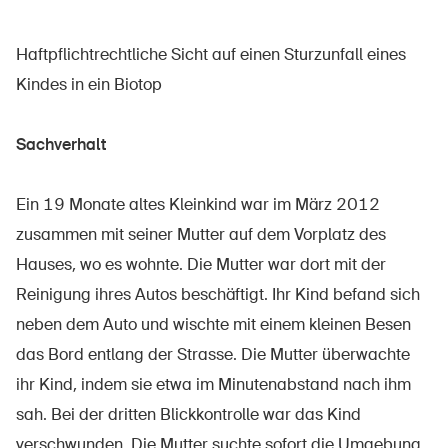
Haftpflichtrechtliche Sicht auf einen Sturzunfall eines
Kindes in ein Biotop
Über die BFU
Medien
Sachverhalt
Politik
Sinus Plus
Ein 19 Monate altes Kleinkind war im März 2012
zusammen mit seiner Mutter auf dem Vorplatz des
Kampagnen
Hauses, wo es wohnte. Die Mutter war dort mit der
Offene Stellen
Reinigung ihres Autos beschäftigt. Ihr Kind befand sich
neben dem Auto und wischte mit einem kleinen Besen
das Bord entlang der Strasse. Die Mutter überwachte
Bestellen & herunterladen
ihr Kind, indem sie etwa im Minutenabstand nach ihm
sah. Bei der dritten Blickkontrolle war das Kind
Kurse & Veranstaltungen
verschwunden. Die Mutter suchte sofort die Umgebung