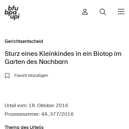
Gerichtsentscheid
Strasse & Verkehr
Sturz eines Kleinkindes in ein Biotop im
Sport & Bewegung
Garten des Nachbarn
Zuhause & Garten
Gebäude & Anlagen
Favorit hinzufügen
In der Kindheit
Urteil vom: 18. Oktober 2016
Im Alter
Prozessnummer: 4A_377/2016
In der Schule
Im Unternehmen
Thema des Urteils