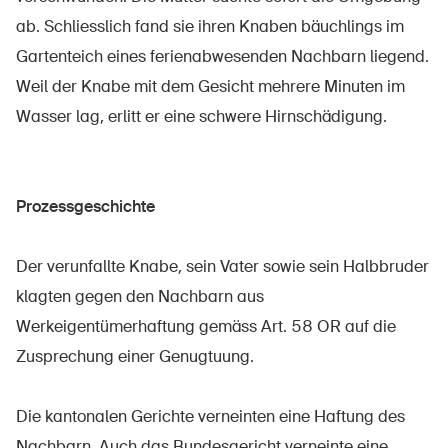
Sichere Produkte
ab. Schliesslich fand sie ihren Knaben bäuchlings im
Rechtsfragen & Gerichtsentscheide
Gartenteich eines ferienabwesenden Nachbarn liegend.
Weil der Knabe mit dem Gesicht mehrere Minuten im
Sicherheitsdelegierte & Gemeinden
Wasser lag, erlitt er eine schwere Hirnschädigung.
Kontakt & Beratung
Prozessgeschichte
Der verunfallte Knabe, sein Vater sowie sein Halbbruder
klagten gegen den Nachbarn aus
Werkeigentümerhaftung gemäss Art. 58 OR auf die
Zusprechung einer Genugtuung.
Die kantonalen Gerichte verneinten eine Haftung des
Nachbarn. Auch das Bundesgericht verneinte eine