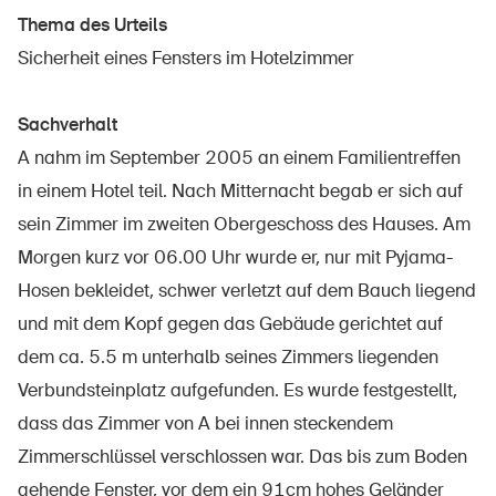
Thema des Urteils
Sicherheit eines Fensters im Hotelzimmer
Über die BFU
Sachverhalt
Medien
A nahm im September 2005 an einem Familientreffen
Politik
in einem Hotel teil. Nach Mitternacht begab er sich auf
Sinus Plus
sein Zimmer im zweiten Obergeschoss des Hauses. Am
Morgen kurz vor 06.00 Uhr wurde er, nur mit Pyjama-
Kampagnen
Hosen bekleidet, schwer verletzt auf dem Bauch liegend
Offene Stellen
und mit dem Kopf gegen das Gebäude gerichtet auf
dem ca. 5.5 m unterhalb seines Zimmers liegenden
Verbundsteinplatz aufgefunden. Es wurde festgestellt,
dass das Zimmer von A bei innen steckendem
Bestellen & herunterladen
Zimmerschlüssel verschlossen war. Das bis zum Boden
Kurse & Veranstaltungen
gehende Fenster, vor dem ein 91cm hohes Geländer