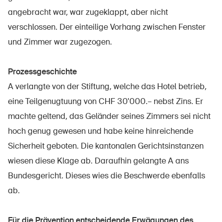
Sichere Produkte
angebracht war, war zugeklappt, aber nicht
Rechtsfragen & Gerichtsentscheide
verschlossen. Der einteilige Vorhang zwischen Fenster
und Zimmer war zugezogen.
Sicherheitsdelegierte & Gemeinden
Kontakt & Beratung
Prozessgeschichte
A verlangte von der Stiftung, welche das Hotel betrieb,
eine Teilgenugtuung von CHF 30'000.– nebst Zins. Er
machte geltend, das Geländer seines Zimmers sei nicht
hoch genug gewesen und habe keine hinreichende
Sicherheit geboten. Die kantonalen Gerichtsinstanzen
wiesen diese Klage ab. Daraufhin gelangte A ans
Bundesgericht. Dieses wies die Beschwerde ebenfalls
ab.
Für die Prävention entscheidende Erwägungen des