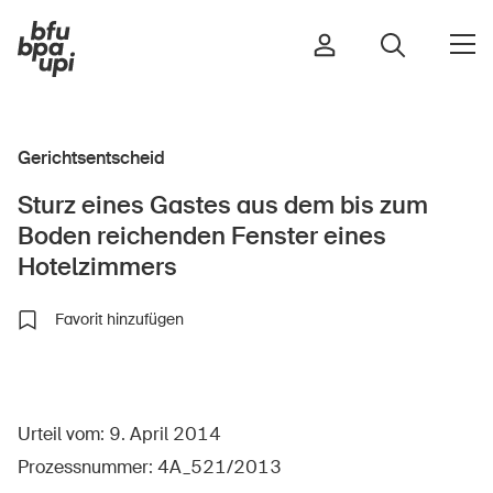
Gerichtsentscheid
Strasse & Verkehr
Sturz eines Gastes aus dem bis zum
Sport & Bewegung
Boden reichenden Fenster eines
Zuhause & Garten
Hotelzimmers
Gebäude & Anlagen
Favorit hinzufügen
In der Kindheit
Im Alter
Urteil vom: 9. April 2014
In der Schule
Prozessnummer: 4A_521/2013
Im Unternehmen