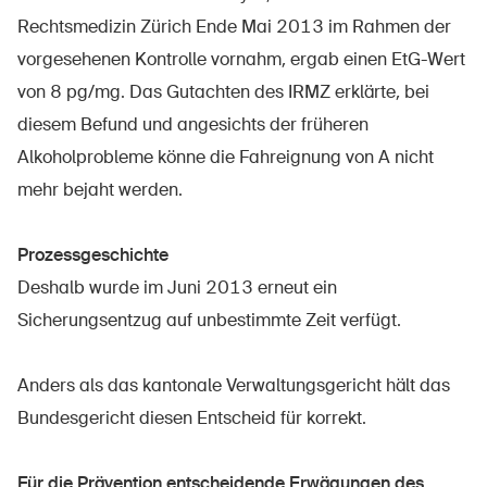
Sichere Produkte
Rechtsmedizin Zürich Ende Mai 2013 im Rahmen der
Rechtsfragen & Gerichtsentscheide
vorgesehenen Kontrolle vornahm, ergab einen EtG-Wert
von 8 pg/mg. Das Gutachten des IRMZ erklärte, bei
Sicherheitsdelegierte & Gemeinden
diesem Befund und angesichts der früheren
Kontakt & Beratung
Alkoholprobleme könne die Fahreignung von A nicht
mehr bejaht werden.
Prozessgeschichte
Deshalb wurde im Juni 2013 erneut ein
Sicherungsentzug auf unbestimmte Zeit verfügt.
Anders als das kantonale Verwaltungsgericht hält das
Bundesgericht diesen Entscheid für korrekt.
Für die Prävention entscheidende Erwägungen des