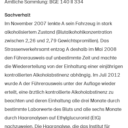
Amtliche Sammlung: BGE 140 II 334
Sachverhalt
Im November 2007 lenkte A sein Fahrzeug in stark
Über die BFU
alkoholisiertem Zustand (Blutalkohohlkonzentration
Medien
zwischen 2,26 und 2,79 Gewichtspromillen). Das
Politik
Strassenverkehrsamt entzog A deshalb im Mai 2008
Sinus Plus
den Führerausweis auf unbestimmte Zeit und machte
die Wiedererteilung von der Einhaltung einer einjährigen
Kampagnen
kontrollierten Alkoholabstinenz abhängig. Im Juli 2012
Offene Stellen
wurde A der Führerausweis unter der Auflage wieder
erteilt, eine ärztlich kontrollierte Alkoholabstinenz zu
beachten und deren Einhaltung alle drei Monate durch
bestimmte Laborwerte des Bluts und alle sechs Monate
Bestellen & herunterladen
durch Haaranalysen auf Ethylglucuronid (EtG)
Kurse & Veranstaltungen
nachzuweien. Die Haaranalyse, die das Institut für