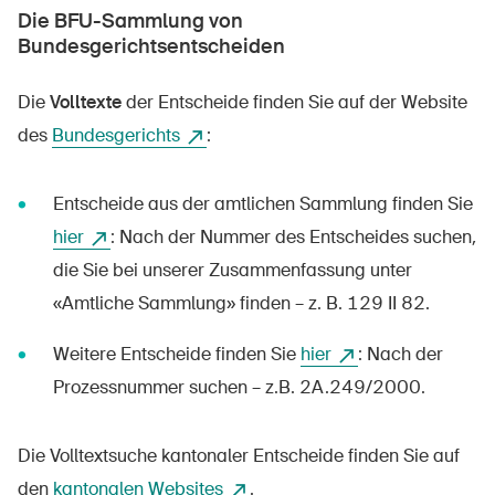
Die BFU-Sammlung von
Bundesgerichtsentscheiden
Die
Volltexte
der Entscheide finden Sie auf der Website
des
Bundesgerichts
:
DE
FR
IT
EN
Entscheide aus der amtlichen Sammlung finden Sie
Startseite
hier
: Nach der Nummer des Entscheides suchen,
Newsletter abonnieren
die Sie bei unserer Zusammenfassung unter
«Amtliche Sammlung» finden – z. B. 129 II 82.
Weitere Entscheide finden Sie
hier
: Nach der
Prozessnummer suchen – z.B. 2A.249/2000.
Die Volltextsuche kantonaler Entscheide finden Sie auf
den
kantonalen Websites
.