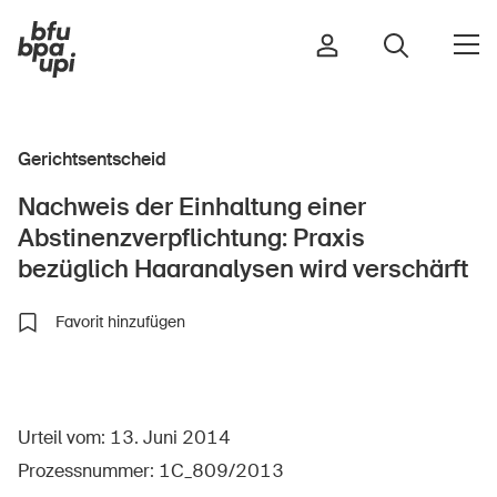
Gerichtsentscheid
Strasse & Verkehr
Nachweis der Einhaltung einer
Sport & Bewegung
Abstinenzverpflichtung: Praxis
Zuhause & Garten
bezüglich Haaranalysen wird verschärft
Gebäude & Anlagen
Favorit hinzufügen
In der Kindheit
Im Alter
Urteil vom: 13. Juni 2014
In der Schule
Prozessnummer: 1C_809/2013
Im Unternehmen