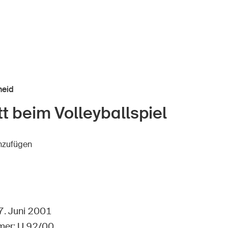
heid
tt beim Volleyballspiel
r Kindheit
Über die BFU
inzufügen
Medien
lter
Politik
er Schule
Sinus Plus
nternehmen
Kampagnen
27. Juni 2001
er: U 92/00