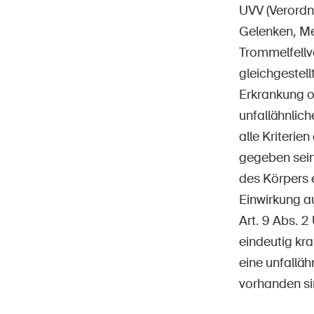
UVV (Verordn
Gelenken, Me
Trommelfellv
gleichgestellt
Erkrankung o
unfallähnlic
alle Kriterie
gegeben sein.
des Körpers e
Einwirkung a
Art. 9 Abs. 
eindeutig kr
eine unfallä
vorhanden si