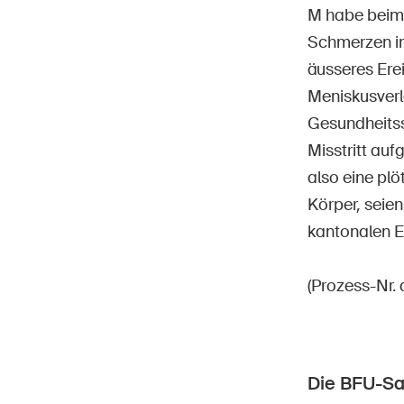
M habe beim 
Schmerzen im
äusseres Erei
Meniskusverl
Gesundheits
Misstritt au
also eine pl
Körper, seien
kantonalen E
(Prozess-Nr.
Die BFU-S