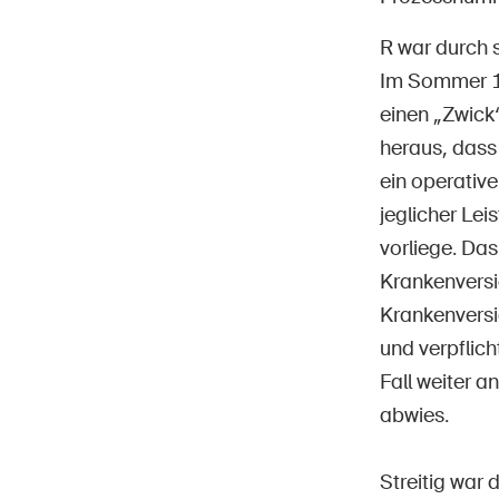
R war durch s
Im Sommer 199
einen „Zwick“
Star
DE
FR
IT
EN
heraus, dass
ein operative
jeglicher Le
vorliege. Da
Krankenversi
Krankenversi
und verpflich
Fall weiter 
abwies.
Streitig war 