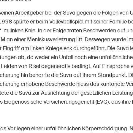
Offene Stellen
einen Arbeitgeber bei der Suva gegen die Folgen von Un
8 spürte er beim Volleyballspiel mit seiner Familie be
 im linken Knie. In der Folge traten Beschwerden auf und
tseite
Newsletter abonnieren
 M an einer Meniskusverletzung litt. Deswegen wurde
r Eingriff am linken Kniegelenk durchgeführt. Die Suva 
istungen ab, da weder ein Unfall noch eine unfallähnlic
s Leiden von R sei degenerativ bedingt. Auf Einsprache
cherung hin beharrte die Suva auf ihrem Standpunkt. 
cherung erhobene Beschwerde hiess das kantonale Ver
tete die Suva zur Ausrichtung der gesetzlichen Leistun
ans Eidgenössische Versicherungsgericht (EVG), das ihr
das Vorliegen einer unfallähnlichen Körperschädigung. N