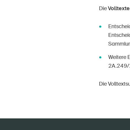
Die
Volltexte
Entschei
Entschei
Sammlung»
Weitere 
2A.249/
Die Volltext