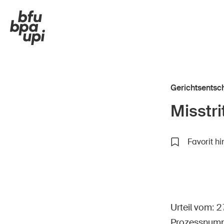
Gerichtsentsc
Misstri
Strasse & Verkehr
In de
Favorit h
Sport & Bewegung
Im A
Zuhause & Garten
In d
Gebäude & Anlagen
Im U
Urteil vom: 
Prozessnumm