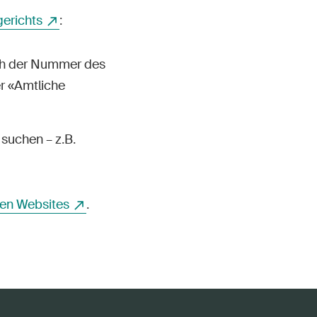
erichts
:
ch der Nummer des
r «Amtliche
suchen – z.B.
en Websites
.