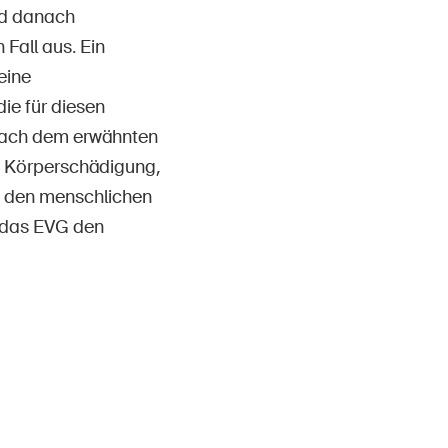
nd danach
Fall aus. Ein
eine
ie für diesen
nach dem erwähnten
en Körperschädigung,
uf den menschlichen
te das EVG den