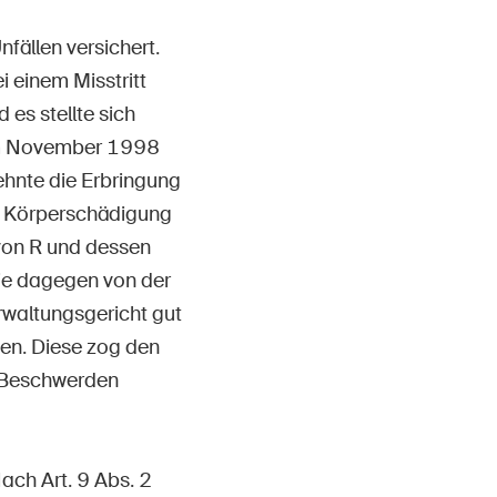
Kontakt & Beratung
fällen versichert.
i einem Misstritt
 es stellte sich
 im November 1998
lehnte die Erbringung
he Körperschädigung
 von R und dessen
Die dagegen von der
waltungsgericht gut
gen. Diese zog den
e Beschwerden
ach Art. 9 Abs. 2