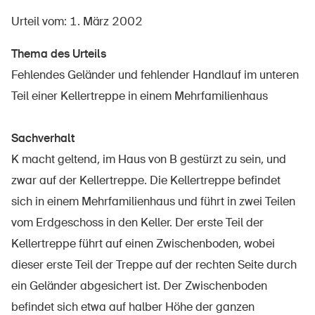
Urteil vom: 1. März 2002
Thema des Urteils
Über die BFU
Fehlendes Geländer und fehlender Handlauf im unteren
Medien
Teil einer Kellertreppe in einem Mehrfamilienhaus
Politik
Sachverhalt
Sinus Plus
K macht geltend, im Haus von B gestürzt zu sein, und
Kampagnen
zwar auf der Kellertreppe. Die Kellertreppe befindet
Offene Stellen
sich in einem Mehrfamilienhaus und führt in zwei Teilen
vom Erdgeschoss in den Keller. Der erste Teil der
Kellertreppe führt auf einen Zwischenboden, wobei
dieser erste Teil der Treppe auf der rechten Seite durch
Bestellen & herunterladen
ein Geländer abgesichert ist. Der Zwischenboden
Kurse & Veranstaltungen
befindet sich etwa auf halber Höhe der ganzen