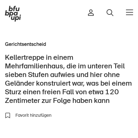
Gerichtsentscheid
Strasse & Verkehr
Kellertreppe in einem
Sport & Bewegung
Mehrfamilienhaus, die im unteren Teil
Zuhause & Garten
sieben Stufen aufwies und hier ohne
Gebäude & Anlagen
Geländer konstruiert war, was bei einem
Sturz einen freien Fall von etwa 120
Zentimeter zur Folge haben kann
In der Kindheit
Favorit hinzufügen
Im Alter
In der Schule
Im Unternehmen