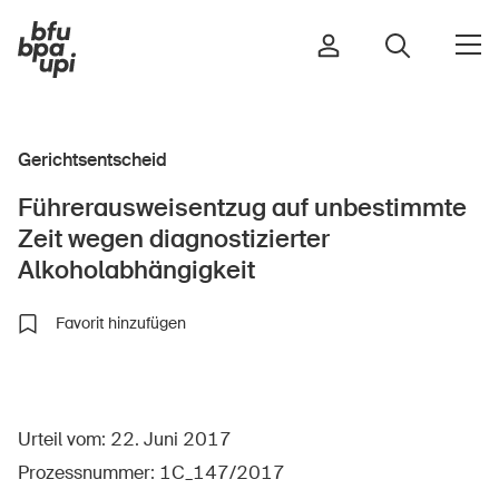
Gerichtsentscheid
Strasse & Verkehr
Führerausweisentzug auf unbestimmte
Sport & Bewegung
Zeit wegen diagnostizierter
Zuhause & Garten
Alkoholabhängigkeit
Gebäude & Anlagen
Favorit hinzufügen
In der Kindheit
Im Alter
Urteil vom: 22. Juni 2017
In der Schule
Prozessnummer: 1C_147/2017
Im Unternehmen