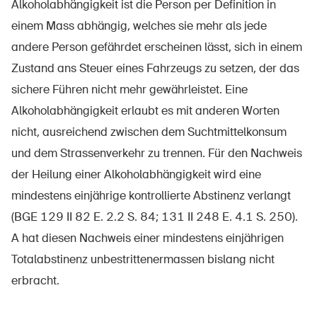
Alkoholabhängigkeit ist die Person per Definition in
einem Mass abhängig, welches sie mehr als jede
andere Person gefährdet erscheinen lässt, sich in einem
Zustand ans Steuer eines Fahrzeugs zu setzen, der das
sichere Führen nicht mehr gewährleistet. Eine
Alkoholabhängigkeit erlaubt es mit anderen Worten
DE
FR
IT
EN
nicht, ausreichend zwischen dem Suchtmittelkonsum
und dem Strassenverkehr zu trennen. Für den Nachweis
Startseite
der Heilung einer Alkoholabhängigkeit wird eine
Newsletter abonnieren
mindestens einjährige kontrollierte Abstinenz verlangt
(BGE 129 II 82 E. 2.2 S. 84; 131 II 248 E. 4.1 S. 250).
A hat diesen Nachweis einer mindestens einjährigen
Totalabstinenz unbestrittenermassen bislang nicht
erbracht.