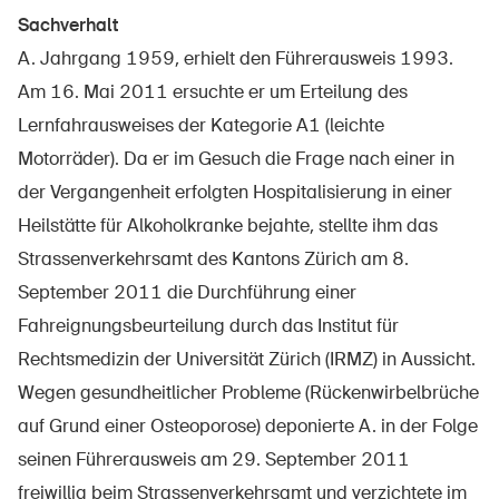
Sachverhalt
A. Jahrgang 1959, erhielt den Führerausweis 1993.
Am 16. Mai 2011 ersuchte er um Erteilung des
Über die BFU
Lernfahrausweises der Kategorie A1 (leichte
Medien
Motorräder). Da er im Gesuch die Frage nach einer in
Politik
der Vergangenheit erfolgten Hospitalisierung in einer
Sinus Plus
Heilstätte für Alkoholkranke bejahte, stellte ihm das
Strassenverkehrsamt des Kantons Zürich am 8.
Kampagnen
September 2011 die Durchführung einer
Offene Stellen
Fahreignungsbeurteilung durch das Institut für
Rechtsmedizin der Universität Zürich (IRMZ) in Aussicht.
Wegen gesundheitlicher Probleme (Rückenwirbelbrüche
auf Grund einer Osteoporose) deponierte A. in der Folge
Bestellen & herunterladen
seinen Führerausweis am 29. September 2011
Kurse & Veranstaltungen
freiwillig beim Strassenverkehrsamt und verzichtete im