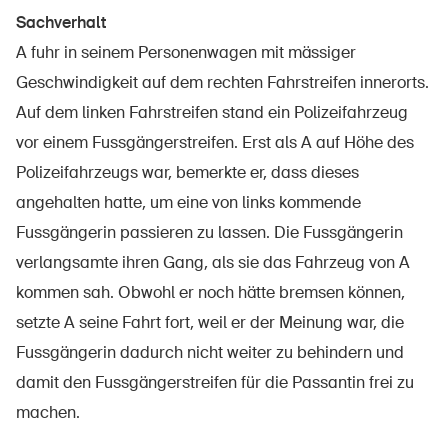
Sachverhalt
A fuhr in seinem Personenwagen mit mässiger
Geschwindigkeit auf dem rechten Fahrstreifen innerorts.
Über die BFU
Auf dem linken Fahrstreifen stand ein Polizeifahrzeug
Medien
vor einem Fussgängerstreifen. Erst als A auf Höhe des
Politik
Polizeifahrzeugs war, bemerkte er, dass dieses
Sinus Plus
angehalten hatte, um eine von links kommende
Fussgängerin passieren zu lassen. Die Fussgängerin
Kampagnen
verlangsamte ihren Gang, als sie das Fahrzeug von A
Offene Stellen
kommen sah. Obwohl er noch hätte bremsen können,
setzte A seine Fahrt fort, weil er der Meinung war, die
Fussgängerin dadurch nicht weiter zu behindern und
damit den Fussgängerstreifen für die Passantin frei zu
Bestellen & herunterladen
machen.
Kurse & Veranstaltungen