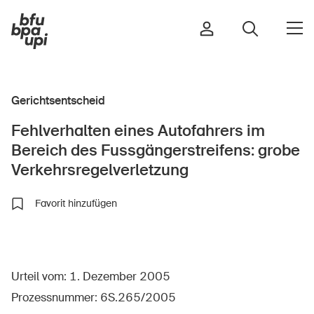
Gerichtsentscheid
Strasse & Verkehr
Fehlverhalten eines Autofahrers im
Sport & Bewegung
Bereich des Fussgängerstreifens: grobe
Zuhause & Garten
Verkehrsregelverletzung
Gebäude & Anlagen
Favorit hinzufügen
In der Kindheit
Im Alter
Urteil vom: 1. Dezember 2005
In der Schule
Prozessnummer: 6S.265/2005
Im Unternehmen