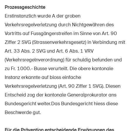
Sichere Produkte
Prozessgeschichte
Rechtsfragen & Gerichtsentscheide
Erstinstanzlich wurde A der groben
Verkehrsregelverletzung durch Nichtgewähren des
Sicherheitsdelegierte & Gemeinden
Vortritts auf Fussgängerstreifen im Sinne von Art. 90
Kontakt & Beratung
Ziffer 2 SVG (Strassenverkehrsgesetz) in Verbindung mit
Art. 33 Abs. 2 SVG und Art. 6 Abs. 1 VRV
(Verkehrsregelnverordnung) für schuldig befunden und
zu Fr. 1000.- Busse verurteilt. Die obere kantonale
Instanz erkannte auf bloss einfache
Verkehrsregelverletzung (Art. 90 Ziffer 1 SVG). Diesen
Entscheid zog der kantonale Generalprokurator ans
Bundesgericht weiter.Das Bundesgericht hiess diese
Beschwerde gut.
Für die Prävention entscheidende Erwägungen des