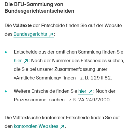
Die BFU-Sammlung von
Bundesgerichtsentscheiden
Die
Volltexte
der Entscheide finden Sie auf der Website
des
Bundesgerichts
:
Entscheide aus der amtlichen Sammlung finden Sie
hier
: Nach der Nummer des Entscheides suchen,
die Sie bei unserer Zusammenfassung unter
«Amtliche Sammlung» finden – z. B. 129 II 82.
Weitere Entscheide finden Sie
hier
: Nach der
Prozessnummer suchen – z.B. 2A.249/2000.
DE
FR
IT
EN
Die Volltextsuche kantonaler Entscheide finden Sie auf
Startseite
den
kantonalen Websites
.