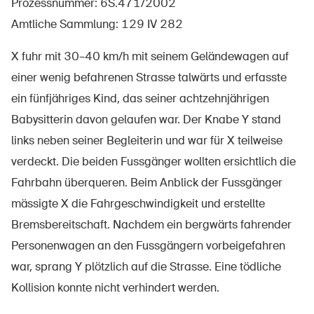
Prozessnummer: 6S.471/2002
Amtliche Sammlung: 129 IV 282
X fuhr mit 30–40 km/h mit seinem Geländewagen auf
Über die BFU
einer wenig befahrenen Strasse talwärts und erfasste
Medien
ein fünfjähriges Kind, das seiner achtzehnjährigen
Politik
Babysitterin davon gelaufen war. Der Knabe Y stand
links neben seiner Begleiterin und war für X teilweise
Sinus Plus
verdeckt. Die beiden Fussgänger wollten ersichtlich die
Kampagnen
Fahrbahn überqueren. Beim Anblick der Fussgänger
Offene Stellen
mässigte X die Fahrgeschwindigkeit und erstellte
Bremsbereitschaft. Nachdem ein bergwärts fahrender
Personenwagen an den Fussgängern vorbeigefahren
war, sprang Y plötzlich auf die Strasse. Eine tödliche
Bestellen & herunterladen
Kollision konnte nicht verhindert werden.
Kurse & Veranstaltungen