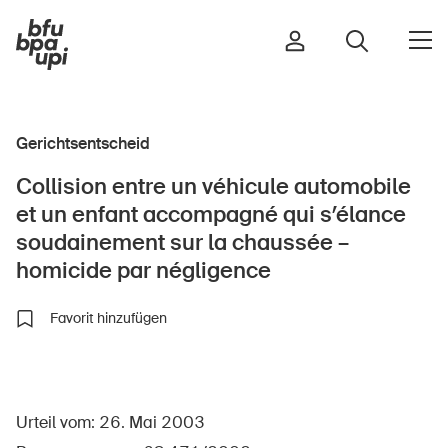
Gerichtsentscheid
Strasse & Verkehr
Collision entre un véhicule automobile
Sport & Bewegung
et un enfant accompagné qui s’élance
Zuhause & Garten
soudainement sur la chaussée –
Gebäude & Anlagen
homicide par négligence
Favorit hinzufügen
In der Kindheit
Im Alter
In der Schule
Urteil vom: 26. Mai 2003
Im Unternehmen