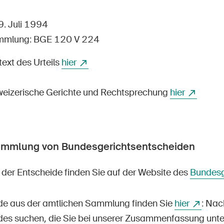
Offene Stellen
9. Juli 1994
mmlung: BGE 120 V 224
text des Urteils
tseite
hier
Newsletter abonnieren
weizerische Gerichte und Rechtsprechung
hier
ammlung von Bundesgerichtsentscheiden
der Entscheide finden Sie auf der Website des
Bundesg
de aus der amtlichen Sammlung finden Sie
hier
: Na
des suchen, die Sie bei unserer Zusammenfassung unte