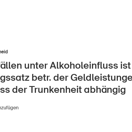
heid
ällen unter Alkoholeinfluss ist
r Kindheit
Über die BFU
gssatz betr. der Geldleistung
Medien
lter
s der Trunkenheit abhängig
Politik
er Schule
inzufügen
Sinus Plus
nternehmen
Kampagnen