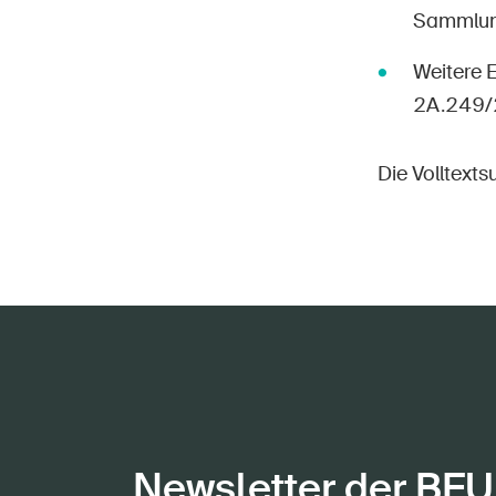
Sammlung»
Weitere 
2A.249/
Die Volltext
Newsletter der BFU