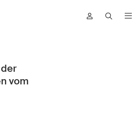
 der
Bestellen & herunterladen
en vom
Kurse & Veranstaltungen
Sichere Produkte
Rechtsfragen & Gerichtsentscheide
Sicherheitsdelegierte & Gemeinden