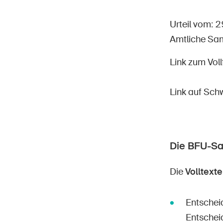
Urteil vom: 2
Amtliche Sa
Link zum Voll
Star
DE
FR
IT
EN
Link auf Sch
Die BFU-S
Die
Volltexte
Entschei
Entschei