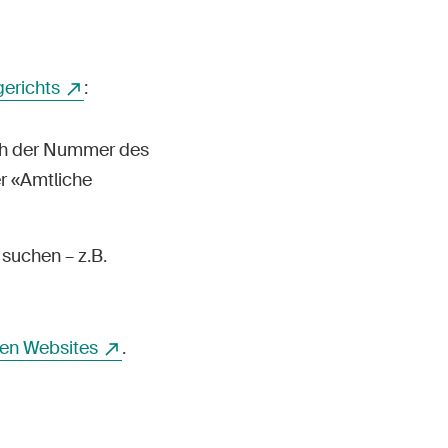
erichts
:
ch der Nummer des
r «Amtliche
suchen – z.B.
en Websites
.