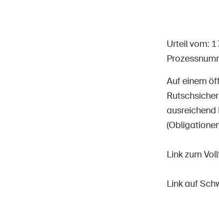
Urteil vom: 
Prozessnum
Star
DE
FR
IT
EN
Auf einem öf
Rutschsicherh
ausreichend 
(Obligationen
Link zum Voll
Link auf Sch