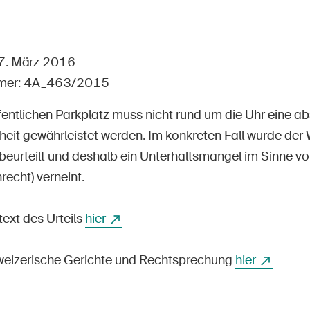
Offene Stellen
17. März 2016
mer: 4A_463/2015
tseite
Newsletter abonnieren
fentlichen Parkplatz muss nicht rund um die Uhr eine ab
eit gewährleistet werden. Im konkreten Fall wurde der 
beurteilt und deshalb ein Unterhaltsmangel im Sinne vo
recht) verneint.
text des Urteils
hier
weizerische Gerichte und Rechtsprechung
hier