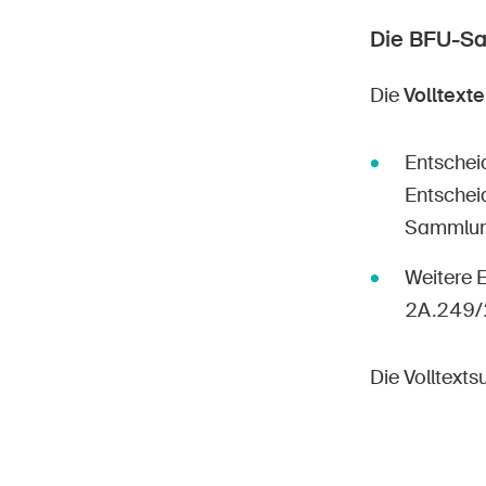
Die BFU-S
Die
Volltexte
Entschei
Entschei
Sammlung»
Weitere 
2A.249/
Die Volltext