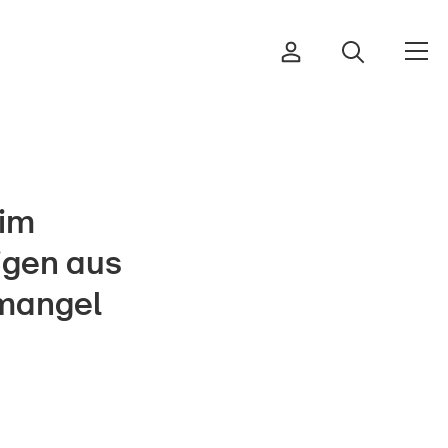
 im
Bestellen & herunterladen
igen aus
Kurse & Veranstaltungen
smangel
Sichere Produkte
Rechtsfragen & Gerichtsentscheide
Sicherheitsdelegierte & Gemeinden