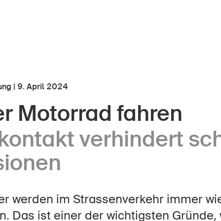
ng | 9. April 2024
er Motorrad fahren
r Kindheit
Über die BFU
kontakt verhindert s
Medien
lter
sionen
Politik
er Schule
Sinus Plus
nternehmen
er werden im Strassenverkehr immer wi
Kampagnen
. Das ist einer der wichtigsten Gründe,