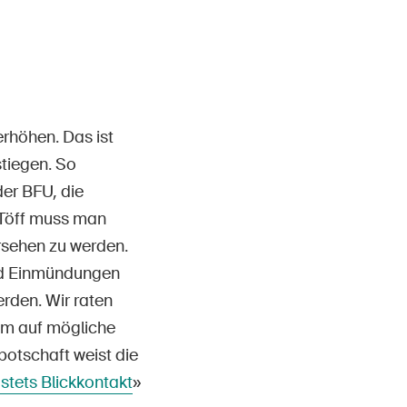
erhöhen. Das ist
stiegen. So
der BFU, die
 Töff muss man
sehen zu werden.
nd Einmündungen
rden. Wir raten
 um auf mögliche
botschaft weist die
 stets Blickkontakt
»