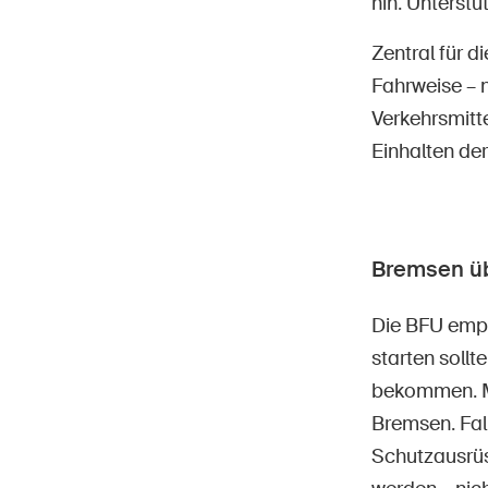
hin. Unterst
Zentral für d
Fahrweise – 
Verkehrsmitt
Einhalten der
Bremsen üb
Die BFU empf
starten sollt
bekommen. Mo
Bremsen. Fall
Schutzausrüs