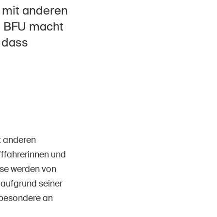
Kontakt & Beratung
 mit anderen
e BFU macht
 dass
it anderen
fffahrerinnen und
sse werden von
 aufgrund seiner
sbesondere an