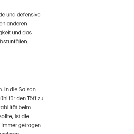
nde und defensive
len anderen
gkeit und das
bstunfällen.
. In die Saison
hl für den Töff zu
bilität beim
llte, ist die
en immer getragen