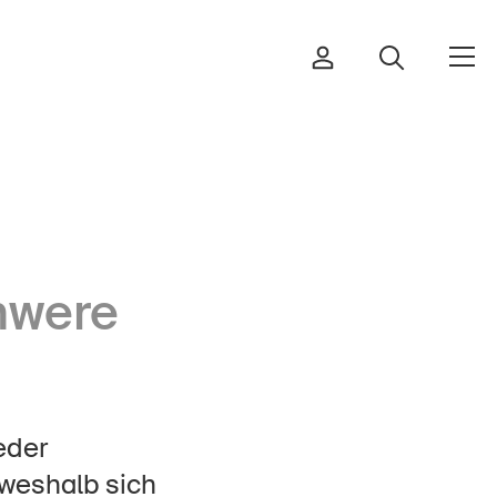
Bestellen & herunterladen
chwere
Kurse & Veranstaltungen
Sichere Produkte
Rechtsfragen & Gerichtsentscheide
eder
Sicherheitsdelegierte & Gemeinden
 weshalb sich