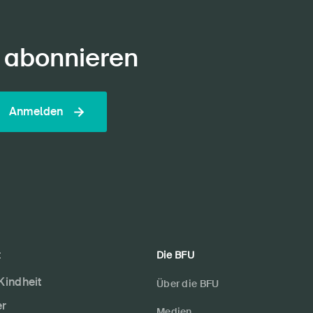
 abonnieren
Anmelden
t
Die BFU
 Kindheit
Über die BFU
er
Medien