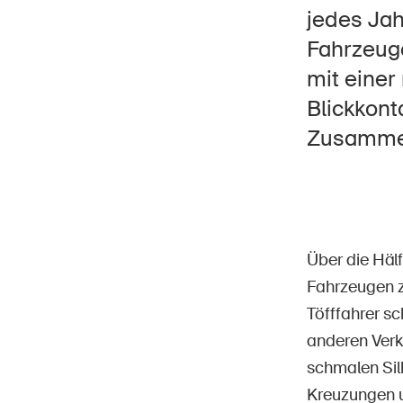
jedes Jah
Fahrzeug
mit einer
Blickkont
Star
DE
FR
IT
EN
Zusammen
Über die Hälf
Fahrzeugen z
Töfffahrer s
anderen Verke
schmalen Sil
Kreuzungen 