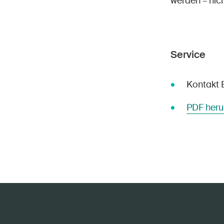
werden – nich
Service
Kontakt 
PDF heru