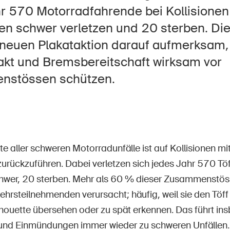
Offene Stellen
r 570 Motorradfahrende bei Kollisionen
en schwer verletzen und 20 sterben. Di
 neuen Plakataktion darauf aufmerksam,
akt und Bremsbereitschaft wirksam vor
tseite
Newsletter abonnieren
stössen schützen.
te aller schweren Motorradunfälle ist auf Kollisionen m
urückzuführen. Dabei verletzen sich jedes Jahr 570 Tö
chwer, 20 sterben. Mehr als 60 % dieser Zusammenstö
hrsteilnehmenden verursacht; häufig, weil sie den Töff
houette übersehen
oder zu spät erkennen. Das führt in
und Einmündungen immer wieder zu schweren Unfällen.