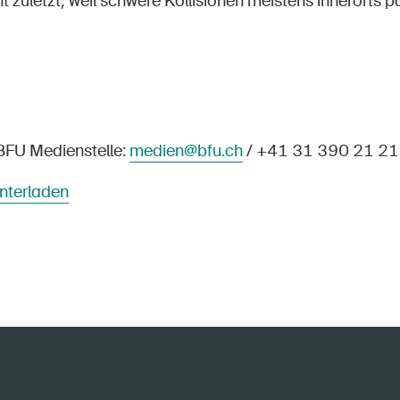
t zuletzt, weil schwere Kollisionen meistens innerorts p
BFU Medienstelle:
medien@bfu.ch
/ +41 31 390 21 21
nterladen