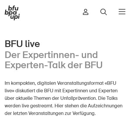
BFU live
Strasse & Verkehr
Der Expertinnen- und
Sport & Bewegung
Experten-Talk der BFU
Zuhause & Garten
Gebäude & Anlagen
Im kompakten, digitalen Veranstaltungsformat «BFU
live» diskutiert die BFU mit Expertinnen und Experten
über aktuelle Themen der Unfallprävention. Die Talks
In der Kindheit
werden live gestreamt. Hier stehen die Aufzeichnungen
Im Alter
der letzten Veranstaltungen zur Verfügung.
In der Schule
Im Unternehmen