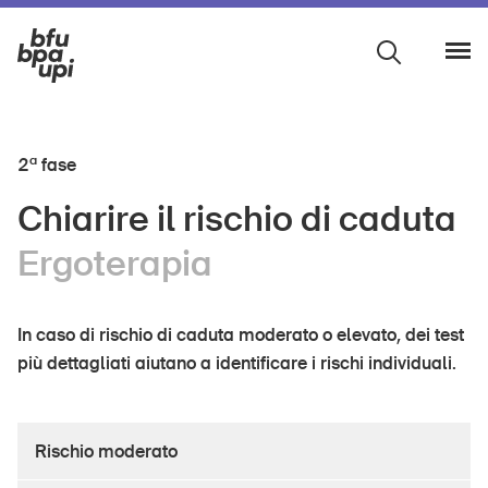
a
2
fase
Chiarire il rischio di caduta
Studio medico
Ergoterapia
Assistenza e cure a domicilio
Fisioterapia
In caso di rischio di caduta moderato o elevato, dei test
più dettagliati aiutano a identificare i rischi individuali.
Ergoterapia
Organizzazioni non profit
Rischio moderato