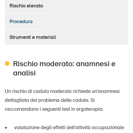
Rischio elevato
Strumenti e materiali
Procedura
Formazione e perfezionamento professionale
Strumenti e materiali
Basi scientifiche
Informazioni sul portale
Rischio moderato: anamnesi e
Contatto e consulenza
analisi
Punti di contatto cantonali
Un rischio di caduta moderato richiede un'anamnesi
dettagliata del problema delle cadute. Si
raccomandano i seguenti test in ergoterapia:
valutazione degli effetti dell'attività occupazionale