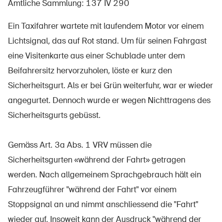
Amtliche Sammlung: 137 IV 290
Ein Taxifahrer wartete mit laufendem Motor vor einem
Lichtsignal, das auf Rot stand. Um für seinen Fahrgast
Über die BFU
eine Visitenkarte aus einer Schublade unter dem
Medien
Beifahrersitz hervorzuholen, löste er kurz den
Politik
Sicherheitsgurt. Als er bei Grün weiterfuhr, war er wieder
Sinus Plus
angegurtet. Dennoch wurde er wegen Nichttragens des
Sicherheitsgurts gebüsst.
Kampagnen
Offene Stellen
Gemäss Art. 3a Abs. 1 VRV müssen die
Sicherheitsgurten «während der Fahrt» getragen
werden. Nach allgemeinem Sprachgebrauch hält ein
Fahrzeugführer "während der Fahrt" vor einem
Bestellen & herunterladen
Stoppsignal an und nimmt anschliessend die "Fahrt"
Kurse & Veranstaltungen
wieder auf. Insoweit kann der Ausdruck "während der