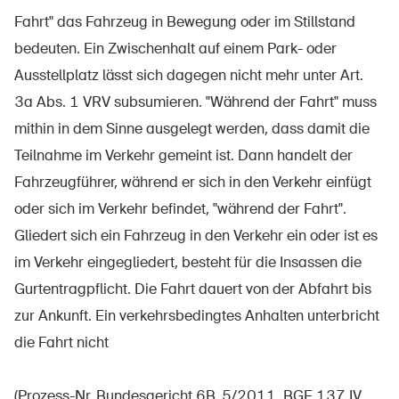
Sichere Produkte
Fahrt" das Fahrzeug in Bewegung oder im Stillstand
Rechtsfragen & Gerichtsentscheide
bedeuten. Ein Zwischenhalt auf einem Park- oder
Ausstellplatz lässt sich dagegen nicht mehr unter Art.
Sicherheitsdelegierte & Gemeinden
3a Abs. 1 VRV subsumieren. "Während der Fahrt" muss
Kontakt & Beratung
mithin in dem Sinne ausgelegt werden, dass damit die
Teilnahme im Verkehr gemeint ist. Dann handelt der
Fahrzeugführer, während er sich in den Verkehr einfügt
oder sich im Verkehr befindet, "während der Fahrt".
Gliedert sich ein Fahrzeug in den Verkehr ein oder ist es
im Verkehr eingegliedert, besteht für die Insassen die
Gurtentragpflicht. Die Fahrt dauert von der Abfahrt bis
zur Ankunft. Ein verkehrsbedingtes Anhalten unterbricht
die Fahrt nicht
(Prozess-Nr. Bundesgericht 6B_5/2011, BGE 137 IV