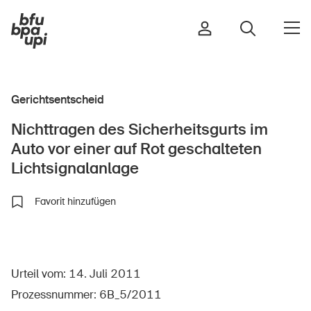
Gerichtsentscheid
Strasse & Verkehr
Nichttragen des Sicherheitsgurts im
Sport & Bewegung
Auto vor einer auf Rot geschalteten
Zuhause & Garten
Lichtsignalanlage
Gebäude & Anlagen
Favorit hinzufügen
In der Kindheit
Im Alter
Urteil vom: 14. Juli 2011
In der Schule
Prozessnummer: 6B_5/2011
Im Unternehmen