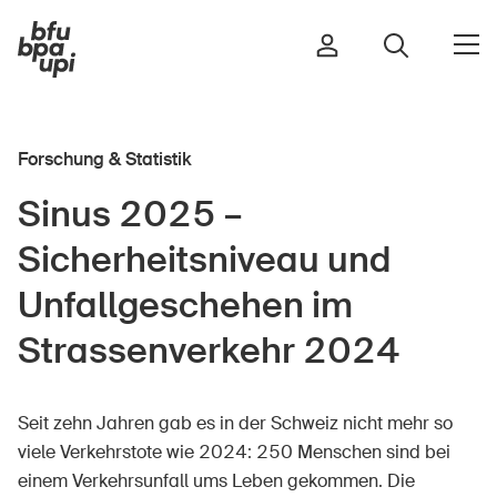
Forschung & Statistik
Strasse & Verkehr
Sinus 2025 –
Sport & Bewegung
Sicherheitsniveau und
Zuhause & Garten
Gebäude & Anlagen
Unfallgeschehen im
Strassenverkehr 2024
In der Kindheit
Seit zehn Jahren gab es in der Schweiz nicht mehr so
Im Alter
viele Verkehrstote wie 2024: 250 Menschen sind bei
In der Schule
einem Verkehrsunfall ums Leben gekommen. Die
Im Unternehmen