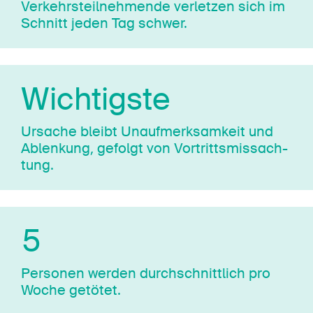
Ver­kehrs­teil­neh­mende verletzen sich im
Schnitt jeden Tag schwer.
Wichtigste
Ursache bleibt Unauf­merk­sam­keit und
Ablenkung, gefolgt von Vor­tritts­mis­sach­
tung.
5
Personen werden durch­sch­nit­tlich pro
Woche getötet.