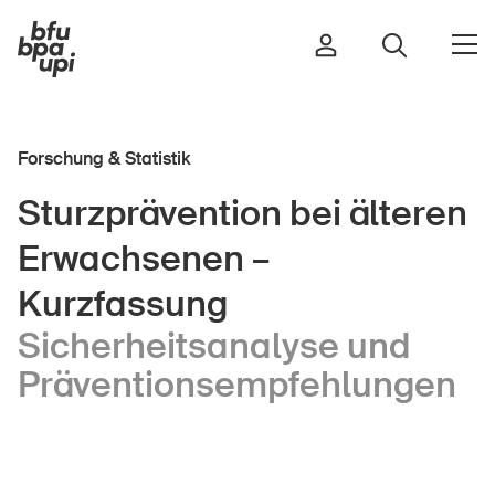
Forschung & Statistik
Strasse & Verkehr
Sturzprävention bei älteren
Sport & Bewegung
Erwachsenen –
Zuhause & Garten
Gebäude & Anlagen
Kurzfassung
Sicherheitsanalyse und
Präventionsempfehlungen
In der Kindheit
Im Alter
In der Schule
Im Unternehmen