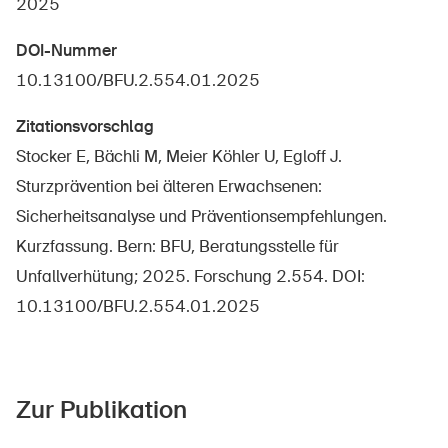
2025
Sichere Produkte
Rechtsfragen & Gerichtsentscheide
DOI-Nummer
10.13100/BFU.2.554.01.2025
Sicherheitsdelegierte & Gemeinden
Kontakt & Beratung
Zitationsvorschlag
Stocker E, Bächli M, Meier Köhler U, Egloff J.
Sturzprävention bei älteren Erwachsenen:
Sicherheitsanalyse und Präventionsempfehlungen.
Kurzfassung. Bern: BFU, Beratungsstelle für
Unfallverhütung; 2025. Forschung 2.554. DOI:
10.13100/BFU.2.554.01.2025
Zur Publikation