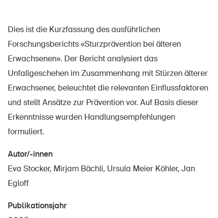
Dies ist die Kurzfassung des ausführlichen
Über die BFU
Forschungsberichts «Sturzprävention bei älteren
Erwachsenen». Der Bericht analysiert das
Medien
Unfallgeschehen im Zusammenhang mit Stürzen älterer
Politik
Erwachsener, beleuchtet die relevanten Einflussfaktoren
Sinus Plus
und stellt Ansätze zur Prävention vor. Auf Basis dieser
Kampagnen
Erkenntnisse wurden Handlungsempfehlungen
formuliert.
Offene Stellen
Autor/-innen
Eva Stocker, Mirjam Bächli, Ursula Meier Köhler, Jan
Egloff
Bestellen & herunterladen
Kurse & Veranstaltungen
Publikationsjahr