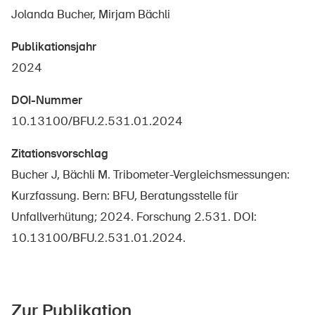
Jolanda Bucher, Mirjam Bächli
Publikationsjahr
Über die BFU
2024
Medien
DOI-Nummer
Politik
10.13100/BFU.2.531.01.2024
Sinus Plus
Zitationsvorschlag
Kampagnen
Bucher J, Bächli M. Tribometer-Vergleichsmessungen:
Offene Stellen
Kurzfassung. Bern: BFU, Beratungsstelle für
Unfallverhütung; 2024. Forschung 2.531. DOI:
10.13100/BFU.2.531.01.2024.
Bestellen & herunterladen
Kurse & Veranstaltungen
Zur Publikation