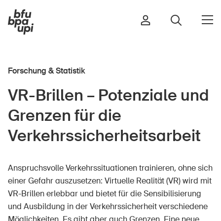
Forschung & Statistik
Strasse & Verkehr
VR-Brillen – Potenziale und
Sport & Bewegung
Grenzen für die
Zuhause & Garten
Gebäude & Anlagen
Verkehrssicherheitsarbeit
Anspruchsvolle Verkehrssituationen trainieren, ohne sich
In der Kindheit
einer Gefahr auszusetzen: Virtuelle Realität (VR) wird mit
Im Alter
VR-Brillen erlebbar und bietet für die Sensibilisierung
In der Schule
und Ausbildung in der Verkehrssicherheit verschiedene
Im Unternehmen
Möglichkeiten. Es gibt aber auch Grenzen. Eine neue