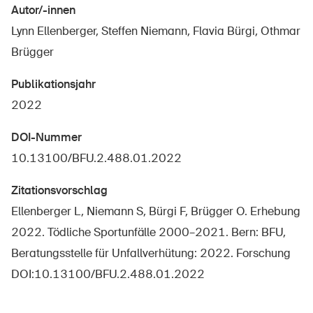
Sichere Produkte
Autor/-innen
Lynn Ellenberger, Steffen Niemann, Flavia Bürgi, Othmar
Rechtsfragen & Gerichtsentscheide
Brügger
Sicherheitsdelegierte & Gemeinden
Publikationsjahr
Kontakt & Beratung
2022
DOI-Nummer
10.13100/BFU.2.488.01.2022
Zitationsvorschlag
Ellenberger L, Niemann S, Bürgi F, Brügger O. Erhebung
2022. Tödliche Sportunfälle 2000–2021. Bern: BFU,
Beratungsstelle für Unfallverhütung: 2022. Forschung
DOI:10.13100/BFU.2.488.01.2022