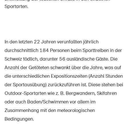
Sportarten.
Über die BFU
Medien
In den letzten 22 Jahren verunfallten jährlich
Politik
durchschnittlich 184 Personen beim Sporttreiben in der
Sinus Plus
Schweiz tödlich, darunter 56 ausländische Gäste. Die
Anzahl der Getöteten schwankt über die Jahre, was auf
Kampagnen
die unterschiedlichen Expositionszeiten (Anzahl Stunden
Offene Stellen
der Sportausübung) zurückzuführen ist. Diese stehen bei
Outdoor-Sportarten wie z. B. Bergwandern, Skifahren
oder auch Baden/Schwimmen vor allem im
Bestellen & herunterladen
Zusammenhang mit den meteorologischen
Bedingungen.
Kurse & Veranstaltungen