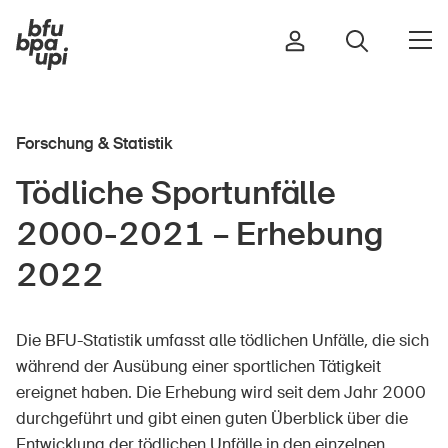
Forschung & Statistik
Strasse & Verkehr
Tödliche Sportunfälle
Sport & Bewegung
2000-2021 – Erhebung
Zuhause & Garten
Gebäude & Anlagen
2022
Die BFU-Statistik umfasst alle tödlichen Unfälle, die sich
In der Kindheit
während der Ausübung einer sportlichen Tätigkeit
Im Alter
ereignet haben. Die Erhebung wird seit dem Jahr 2000
In der Schule
durchgeführt und gibt einen guten Überblick über die
Im Unternehmen
Entwicklung der tödlichen Unfälle in den einzelnen