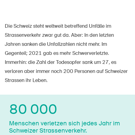
Sichere Produkte
Rechtsfragen & Gerichtsentscheide
Die Schweiz steht weltweit betreffend Unfälle im
Sicherheitsdelegierte & Gemeinden
Strassenverkehr zwar gut da. Aber: In den letzten
Kontakt & Beratung
Jahren sanken die Unfallzahlen nicht mehr. Im
Gegenteil; 2021 gab es mehr Schwerverletzte.
Immerhin: die Zahl der Todesopfer sank um 27, es
verloren aber immer noch 200 Personen auf Schweizer
Strassen ihr Leben.
80 000
Menschen verletzen sich jedes Jahr im
Schweizer Stras­sen­ver­kehr.