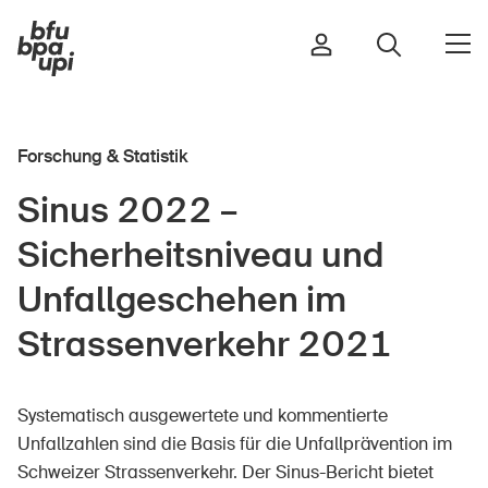
Forschung & Statistik
Strasse & Verkehr
Sinus 2022 –
Sport & Bewegung
Sicherheitsniveau und
Zuhause & Garten
Gebäude & Anlagen
Unfallgeschehen im
Strassenverkehr 2021
In der Kindheit
Systematisch ausgewertete und kommentierte
Im Alter
Unfallzahlen sind die Basis für die Unfallprävention im
In der Schule
Schweizer Strassenverkehr. Der Sinus-Bericht bietet
Im Unternehmen