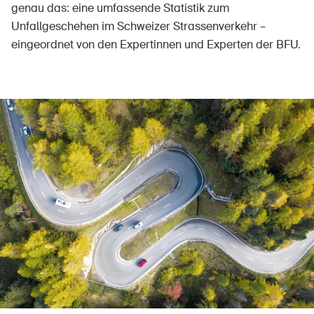
genau das: eine umfassende Statistik zum
Unfallgeschehen im Schweizer Strassenverkehr –
eingeordnet von den Expertinnen und Experten der BFU.
Über die BFU
Medien
Politik
Sinus Plus
Kampagnen
Offene Stellen
Bestellen & herunterladen
Kurse & Veranstaltungen