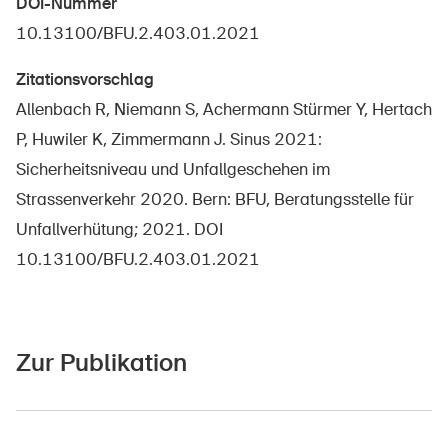
DOI-Nummer
Sichere Produkte
10.13100/BFU.2.403.01.2021
Rechtsfragen & Gerichtsentscheide
Zitationsvorschlag
Sicherheitsdelegierte & Gemeinden
Allenbach R, Niemann S, Achermann Stürmer Y, Hertach
Kontakt & Beratung
P, Huwiler K, Zimmermann J. Sinus 2021:
Sicherheitsniveau und Unfallgeschehen im
Strassenverkehr 2020. Bern: BFU, Beratungsstelle für
Unfallverhütung; 2021. DOI
10.13100/BFU.2.403.01.2021
Zur Publikation