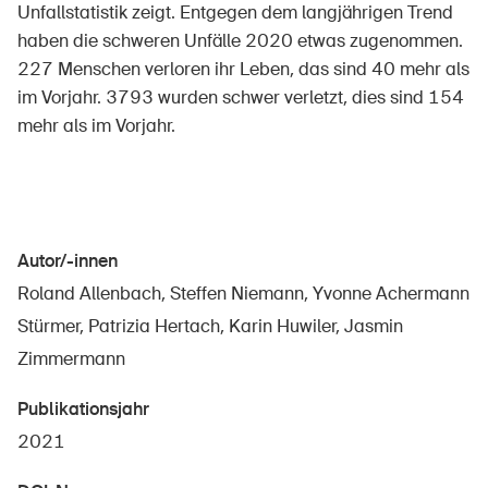
Unfallstatistik zeigt. Entgegen dem langjährigen Trend
haben die schweren Unfälle 2020 etwas zugenommen.
227 Menschen verloren ihr Leben, das sind 40 mehr als
Über die BFU
im Vorjahr. 3793 wurden schwer verletzt, dies sind 154
mehr als im Vorjahr.
Medien
Politik
Sinus Plus
Kampagnen
Autor/-innen
Roland Allenbach, Steffen Niemann, Yvonne Achermann
Offene Stellen
Stürmer, Patrizia Hertach, Karin Huwiler, Jasmin
Zimmermann
Publikationsjahr
Bestellen & herunterladen
2021
Kurse & Veranstaltungen