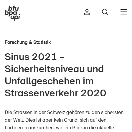
Forschung & Statistik
Strasse & Verkehr
Sinus 2021 –
Sport & Bewegung
Sicherheitsniveau und
Zuhause & Garten
Gebäude & Anlagen
Unfallgeschehen im
Strassenverkehr 2020
In der Kindheit
Die Strassen in der Schweiz gehören zu den sichersten
Im Alter
der Welt. Dies ist aber kein Grund, sich auf den
In der Schule
Lorbeeren auszuruhen, wie ein Blick in die aktuelle
Im Unternehmen