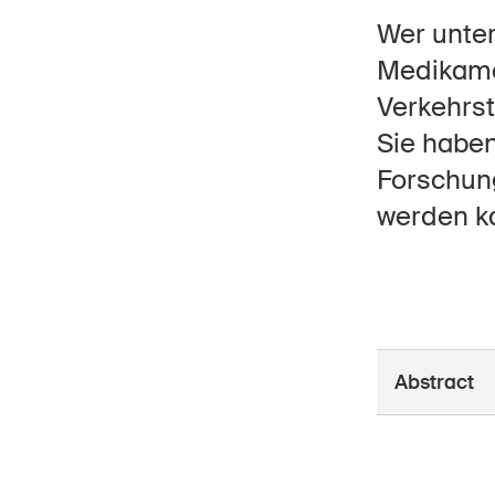
Wer unter
Medikamen
Verkehrst
Star
Sie haben
DE
FR
IT
EN
Forschung
werden k
Abstract