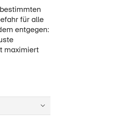
Kontakt & Beratung
r bestimmten
fahr für alle
 dem entgegen:
uste
kt maximiert