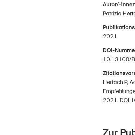
Autor/-inne
Patrizia Her
Publikations
2021
DOI-Numme
10.13100/B
Zitationsvor
Hertach P, A
Empfehlungen
2021. DOI 
Zur Pub