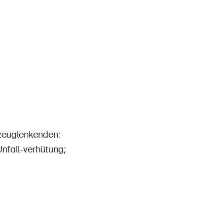
rzeuglenkenden:
Unfall-verhütung;