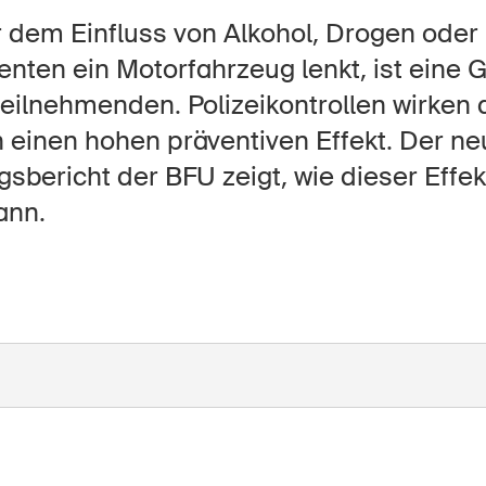
Offene Stellen
 dem Einfluss von Alkohol, Drogen ode
ten ein Motorfahrzeug lenkt, ist eine Ge
eilnehmenden. Polizeikontrollen wirken
tseite
Newsletter abonnieren
 einen hohen präventiven Effekt. Der ne
sbericht der BFU zeigt, wie dieser Effe
ann.