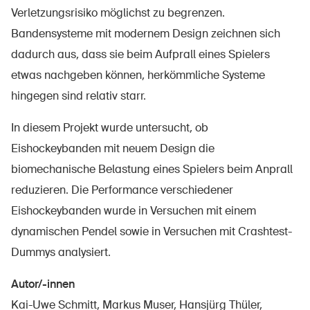
Sichere Produkte
Verletzungsrisiko möglichst zu begrenzen.
Bandensysteme mit modernem Design zeichnen sich
Rechtsfragen & Gerichtsentscheide
dadurch aus, dass sie beim Aufprall eines Spielers
Sicherheitsdelegierte & Gemeinden
etwas nachgeben können, herkömmliche Systeme
Kontakt & Beratung
hingegen sind relativ starr.
In diesem Projekt wurde untersucht, ob
Eishockeybanden mit neuem Design die
biomechanische Belastung eines Spielers beim Anprall
reduzieren. Die Performance verschiedener
Eishockeybanden wurde in Versuchen mit einem
dynamischen Pendel sowie in Versuchen mit Crashtest-
Dummys analysiert.
Autor/-innen
Kai-Uwe Schmitt, Markus Muser, Hansjürg Thüler,