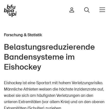
Forschung & Statistik
Strasse & Verkehr
Belastungsreduzierende
Sport & Bewegung
Bandensysteme im
Zuhause & Garten
Gebäude & Anlagen
Eishockey
Eishockey ist eine Sportart mit hohem Verletzungsrisiko.
In der Kindheit
Männliche Athleten weisen die höchste Inzidenzrate auf,
Im Alter
wobei sie sich am häufigsten Verletzungen an den
In der Schule
unteren Extremitäten (vor allem Knie) und an den oberen
Im Unternehmen
Extremitäten (Schulter) zuziehen.