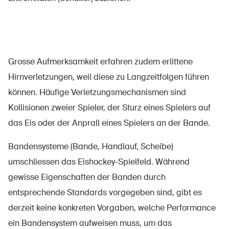
Über die BFU
Grosse Aufmerksamkeit erfahren zudem erlittene
Medien
Hirnverletzungen, weil diese zu Langzeitfolgen führen
Politik
können. Häufige Verletzungsmechanismen sind
Sinus Plus
Kollisionen zweier Spieler, der Sturz eines Spielers auf
Kampagnen
das Eis oder der Anprall eines Spielers an der Bande.
Offene Stellen
Bandensysteme (Bande, Handlauf, Scheibe)
umschliessen das Eishockey-Spielfeld. Während
gewisse Eigenschaften der Banden durch
entsprechende Standards vorgegeben sind, gibt es
Bestellen & herunterladen
derzeit keine konkreten Vorgaben, welche Performance
Kurse & Veranstaltungen
ein Bandensystem aufweisen muss, um das