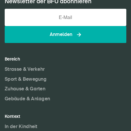
Newsletter der BFU abonnieren
Anmelden
Bereich
Strasse & Verkehr
Sport & Bewegung
DE
FR
IT
EN
Zuhause & Garten
Gebäude & Anlagen
Startseite
Newsletter abonnieren
Kontext
In der Kindheit