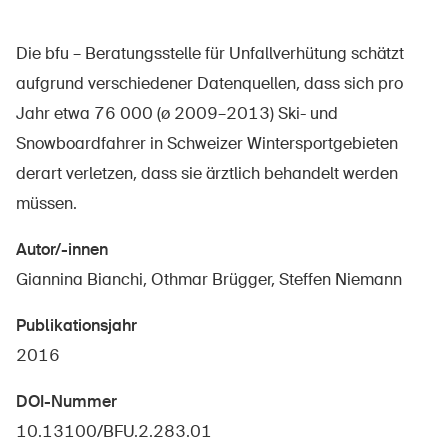
Die bfu – Beratungsstelle für Unfallverhütung schätzt
aufgrund verschiedener Datenquellen, dass sich pro
Über die BFU
Jahr etwa 76 000 (ø 2009–2013) Ski- und
Medien
Snowboardfahrer in Schweizer Wintersportgebieten
Politik
derart verletzen, dass sie ärztlich behandelt werden
Sinus Plus
müssen.
Kampagnen
Autor/-innen
Offene Stellen
Giannina Bianchi, Othmar Brügger, Steffen Niemann
Publikationsjahr
2016
Bestellen & herunterladen
DOI-Nummer
Kurse & Veranstaltungen
10.13100/BFU.2.283.01