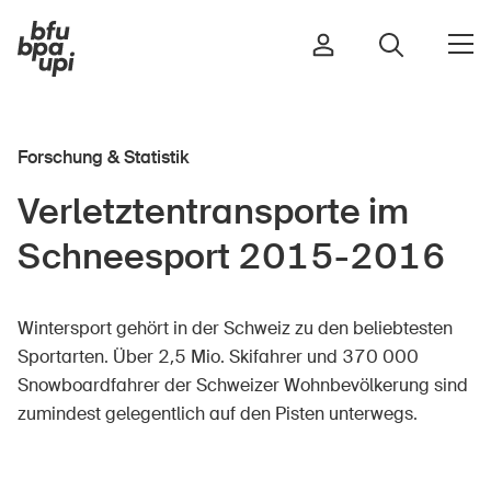
Forschung & Statistik
Strasse & Verkehr
Verletztentransporte im
Sport & Bewegung
Schneesport 2015-2016
Zuhause & Garten
Gebäude & Anlagen
Wintersport gehört in der Schweiz zu den beliebtesten
Sportarten. Über 2,5 Mio. Skifahrer und 370 000
Snowboardfahrer der Schweizer Wohnbevölkerung sind
In der Kindheit
zumindest gelegentlich auf den Pisten unterwegs.
Im Alter
In der Schule
Im Unternehmen