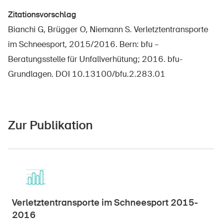
Sichere Produkte
Zitationsvorschlag
Rechtsfragen & Gerichtsentscheide
Bianchi G, Brügger O, Niemann S. Verletztentransporte
Sicherheitsdelegierte & Gemeinden
im Schneesport, 2015/2016. Bern: bfu –
Beratungsstelle für Unfallverhütung; 2016. bfu-
Kontakt & Beratung
Grundlagen. DOI 10.13100/bfu.2.283.01
Zur Publikation
Verletztentransporte im Schneesport 2015-
2016