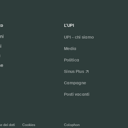
to
L’UPI
ni
UPI – chi siamo
i
Media
a
Politica
se
Sinus Plus
Campagne
Posti vacanti
e dei dati
Cookies
Colophon