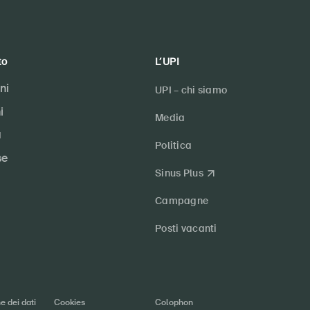
to
L’UPI
ni
UPI – chi siamo
i
Media
a
Politica
se
Sinus Plus
Campagne
Posti vacanti
e dei dati
Cookies
Colophon