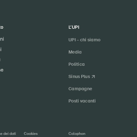
to
L’UPI
ni
UPI – chi siamo
i
Media
a
Politica
se
Sinus Plus
Campagne
Posti vacanti
e dei dati
Cookies
Colophon