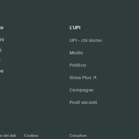
to
L’UPI
ni
UPI – chi siamo
i
Media
a
Politica
se
Sinus Plus
Campagne
Posti vacanti
e dei dati
Cookies
Colophon