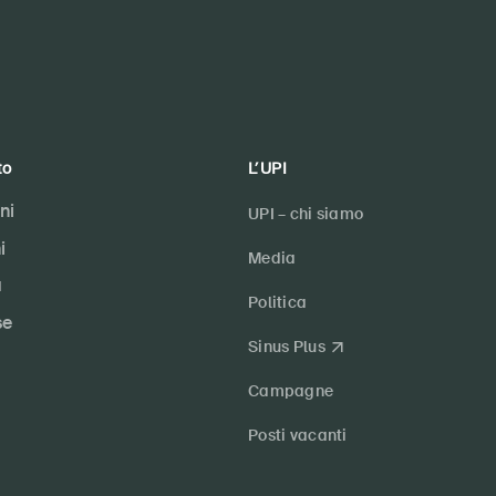
to
L’UPI
ni
UPI – chi siamo
i
Media
a
Politica
se
Sinus Plus
Campagne
Posti vacanti