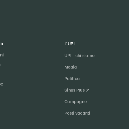
to
L’UPI
ni
UPI – chi siamo
i
Media
a
Politica
se
Sinus Plus
Campagne
Posti vacanti