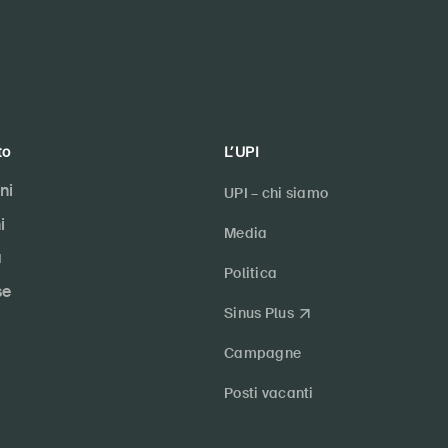
to
L’UPI
ni
UPI – chi siamo
i
Media
a
Politica
se
Sinus Plus
Campagne
Posti vacanti